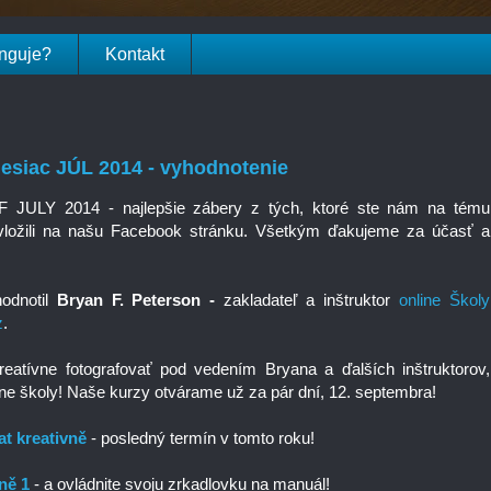
unguje?
Kontakt
esiac JÚL 2014 - vyhodnotenie
ULY 2014 - najlepšie zábery z tých, ktoré ste nám na tému
ili na našu Facebook stránku. Všetkým ďakujeme za účasť a
hodnotil
Bryan F. Peterson -
zakladateľ a inštruktor
online Školy
z
.
eatívne fotografovať pod vedením Bryana a ďalších inštruktorov,
ine školy! Naše kurzy otvárame už za pár dní, 12. septembra!
t kreativně
- posledný termín v tomto roku!
ně 1
- a ovládnite svoju zrkadlovku na manuál!