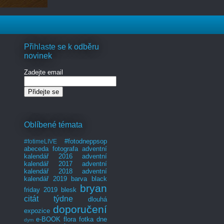
Přihlaste se k odběru
novinek
Zadejte email
Oblíbené témata
#fotodneppsop
#fotimeLIVE
abeceda fotografa
adventní
kalendář 2016
adventní
kalendář 2017
adventní
kalendář 2018
adventní
kalendář 2019
barva
black
bryan
friday 2019
blesk
citát týdne
dlouhá
doporučení
expozice
e-BOOK
flora
fotka dne
dym