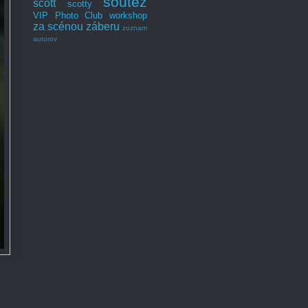
soutěž
scott
scotty
VIP Photo Club
workshop
za scénou záberu
zoznam
autorov