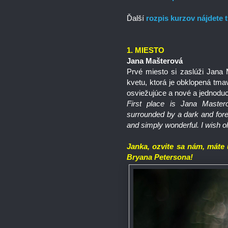
Ďalší
rozpis kurzov nájdete 
1. MIESTO
Jana Mašterová
Prvé miesto si zaslúži Jan
kvetu, ktorá je obklopená tm
osviežujúce a nové a jednoduch
First place is Jana Mast
surrounded by a dark and fore
and simply wonderful. I wish o
Janka, ozvite sa nám, máte
Bryana Petersona!