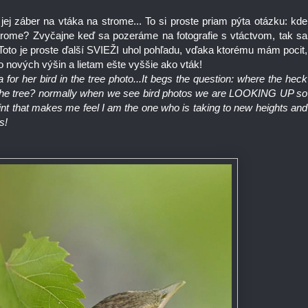
jej záber na vtáka na strome... To si proste priam pýta otázku: kde
strome? Zvyčajne keď sa pozeráme na fotografie s vtáctvom, tak sa
je proste ďalší SVIEŽI uhol pohľadu, vďaka ktorému mám pocit,
do nových výšin a lietam ešte vyššie ako vták!
for her bird in the tree photo...It begs the question: where the heck
the tree? normally when we see bird photos we are LOOKING UP so
nt that makes me feel I am the one who is taking to new heights and
ds!