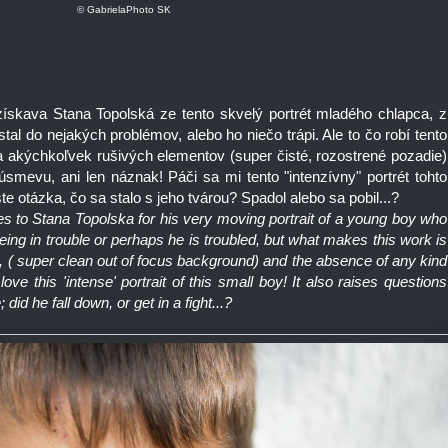
© GabrielaPhoto SK
 získava Stana Topolská ze tento skvelý portrét mladého chlapca, z
al do nejakých problémov, alebo ho niečo trápi. Ale to čo robí tento
 akýchkoľvek rušivých elementov (super čisté, rozostrené pozadie)
smevu, ani len náznak! Páči sa mi tento "intenzívny" portrét tohto
ste otázka, čo sa stalo s jeho tvárou? Spadol alebo sa pobil...?
 to Stana Topolska for his very moving portrait of a young boy who
ng in trouble or perhaps he is troubled, but what makes this work is
n, ( super clean out of focus background) and the absence of any kind
ove this 'intense' portrait of this small boy! It also raises questions
 did he fall down, or get in a fight...?