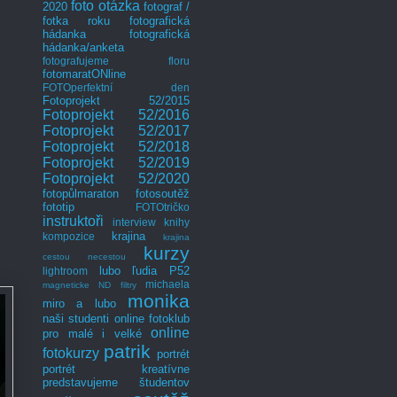
foto otázka
2020
fotograf /
fotka roku
fotografická
hádanka
fotografická
hádanka/anketa
fotografujeme floru
fotomaratONline
FOTOperfektní den
Fotoprojekt 52/2015
Fotoprojekt 52/2016
Fotoprojekt 52/2017
Fotoprojekt 52/2018
Fotoprojekt 52/2019
Fotoprojekt 52/2020
fotopůlmaraton
fotosoutěž
fototip
FOTOtričko
instruktoři
interview
knihy
krajina
kompozice
krajina
kurzy
cestou necestou
lubo
ľudia P52
lightroom
michaela
magneticke ND filtry
monika
miro a lubo
naši studenti
online fotoklub
online
pro malé i velké
patrik
fotokurzy
portrét
portrét kreatívne
predstavujeme študentov