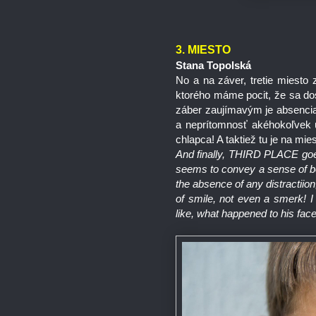
3. MIESTO
Stana Topolská
No a na záver, tretie miesto
ktorého máme pocit, že sa dost
záber zaujímavým je absencia
a neprítomnosť akéhokoľvek ú
chlapca! A taktiež tu je na mie
And finally, THIRD PLACE goes
seems to convey a sense of bei
the absence of any distractiio
of smile, not even a smerk! I l
like, what happened to his face;