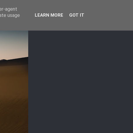
ser-agent
rate usage
LEARN MORE
GOT IT