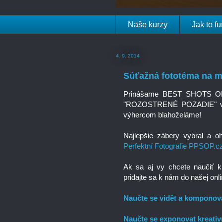
Naše kurzy
Jak to f
4. 9. 2014
Súťažná fototéma na m
Prinášame BEST SHOTS OF J
"ROZOSTRENÉ POZADIE" vlož
výhercom blahoželáme!
Najlepšie zábery vybral a o
Perfektní Fotografie PPSOP.c
Ak sa aj vy chcete naučiť kr
pridajte sa k nám do našej onl
Naučte se vidět a komponova
Naučte se exponovat kreativ