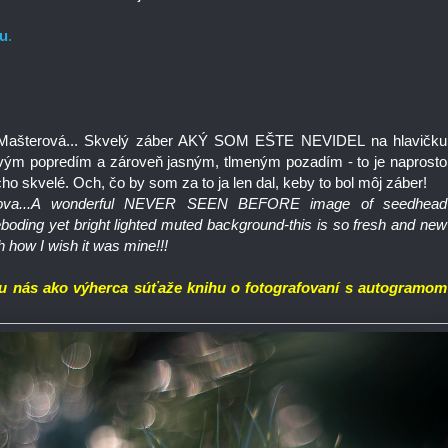
tu
.
a Mašterová... Skvelý záber AKÝ SOM EŠTE NEVIDEL na hlavičku
avým popredím a zároveň jasným, tlmeným pozadím - to je naprosto
o skvelé. Och, čo by som za to ja len dal, keby to bol môj záber!
erova...A wonderful NEVER SEEN BEFORE image of seedhead
boding yet bright lighted muted background-this is so fresh and new
h how I wish it was mine!!!
 u nás ako výherca súťaže knihu o fotografovaní s autogramom