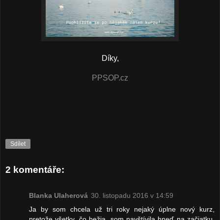
Díky,
PPSOP.cz
Sdílet
2 komentáře:
Blanka Ulaherová
30. listopadu 2016 v 14:59
Ja by som chcela už tri roky nejaký úplne nový kurz,
pretože všetky, čo bežia, som navštívila hneď na začiatku.