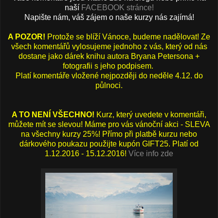
naší
FACEBOOK stránce!
Napište nám, váš zájem o naše kurzy nás zajímá!
A POZOR!
Protože se blíží Vánoce, budeme nadělovat! Ze
všech komentářů vylosujeme jednoho z vás, který od nás
dostane jako dárek knihu autora Bryana Petersona +
fotografii s jeho podpisem.
Platí komentáře vložené nejpozději do neděle 4.12. do
půlnoci.
A TO NENÍ VŠECHNO!
Kurz, který uvedete v komentáři,
můžete mít se slevou! Máme pro vás vánoční akci - SLEVA
na všechny kurzy 25%! Přímo při platbě kurzu nebo
dárkového poukazu použijte kupón GIFT25. Platí od
1.12.2016 - 15.12.2016!
Více
info zde