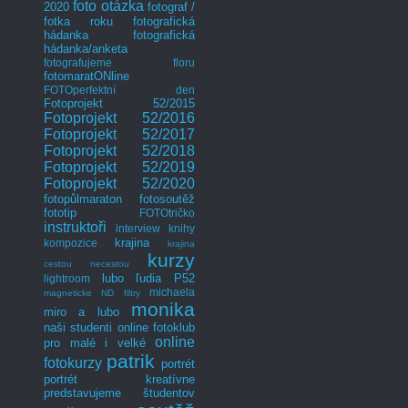
foto otázka
2020
fotograf /
fotka roku
fotografická
hádanka
fotografická
hádanka/anketa
fotografujeme floru
fotomaratONline
FOTOperfektní den
Fotoprojekt 52/2015
Fotoprojekt 52/2016
Fotoprojekt 52/2017
Fotoprojekt 52/2018
Fotoprojekt 52/2019
Fotoprojekt 52/2020
fotopůlmaraton
fotosoutěž
fototip
FOTOtričko
instruktoři
interview
knihy
krajina
kompozice
krajina
kurzy
cestou necestou
lubo
ľudia P52
lightroom
michaela
magneticke ND filtry
monika
miro a lubo
naši studenti
online fotoklub
online
pro malé i velké
patrik
fotokurzy
portrét
portrét kreatívne
predstavujeme študentov