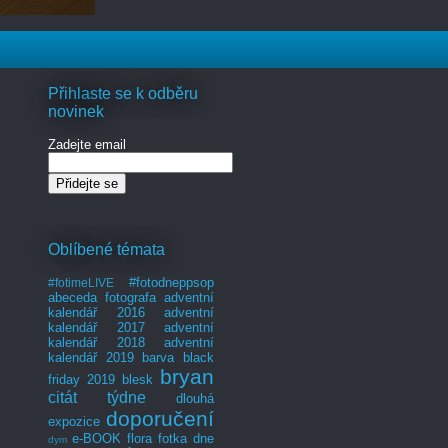
Přihlaste se k odběru
novinek
Zadejte email
Oblíbené témata
#fotodneppsop
#fotimeLIVE
abeceda fotografa
adventní
kalendář 2016
adventní
kalendář 2017
adventní
kalendář 2018
adventní
kalendář 2019
barva
black
bryan
friday 2019
blesk
citát týdne
dlouhá
doporučení
expozice
e-BOOK
flora
fotka dne
dym