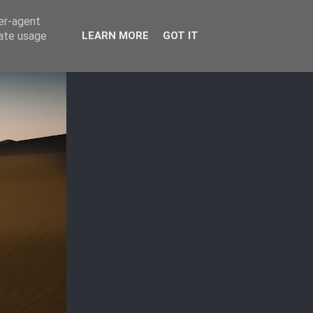
ser-agent
rate usage
LEARN MORE
GOT IT