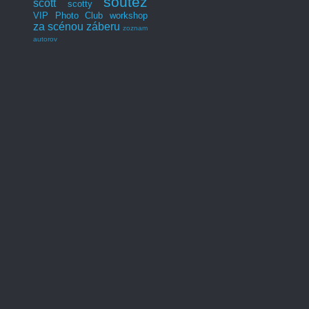
soutěž
scott
scotty
VIP Photo Club
workshop
za scénou záberu
zoznam
autorov