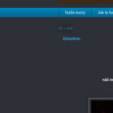
Naše kurzy
Jak to f
30. 1. 2018
Smutno.
náš in