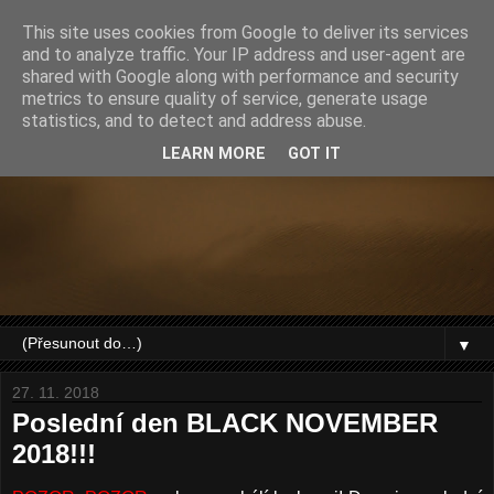
This site uses cookies from Google to deliver its services
and to analyze traffic. Your IP address and user-agent are
shared with Google along with performance and security
metrics to ensure quality of service, generate usage
statistics, and to detect and address abuse.
LEARN MORE
GOT IT
▼
27. 11. 2018
Poslední den BLACK NOVEMBER
2018!!!