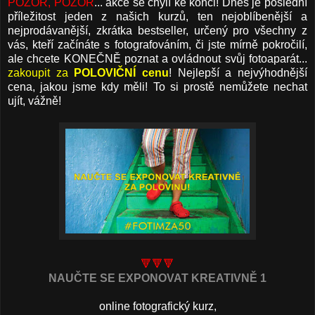
POZOR, POZOR
... akce se chýlí ke konci! Dnes je poslední
příležitost jeden z našich kurzů, ten nejoblíbenější a
nejprodávanější, zkrátka bestseller, určený pro všechny z
vás, kteří začínáte s fotografováním, či jste mírně pokročilí,
ale chcete KONEČNĚ poznat a ovládnout svůj fotoaparát...
zakoupit za
POLOVIČNÍ cenu
! Nejlepší a nejvýhodnější
cena, jakou jsme kdy měli! To si prostě nemůžete nechat
ujít, vážně!
🔻🔻🔻
NAUČTE SE EXPONOVAT KREATIVNĚ 1
online fotografický kurz,