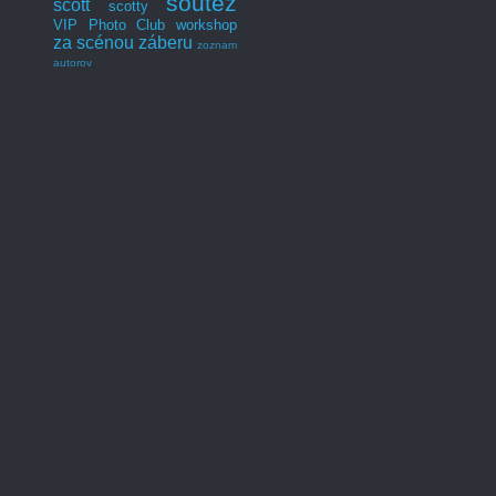
soutěž
scott
scotty
VIP Photo Club
workshop
za scénou záberu
zoznam
autorov