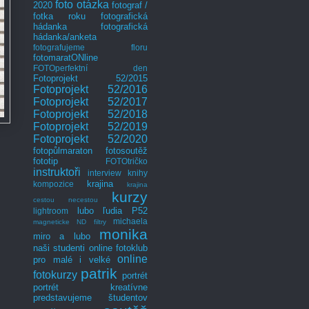
foto otázka
2020
fotograf /
fotka roku
fotografická
hádanka
fotografická
hádanka/anketa
fotografujeme floru
fotomaratONline
FOTOperfektní den
Fotoprojekt 52/2015
Fotoprojekt 52/2016
Fotoprojekt 52/2017
Fotoprojekt 52/2018
Fotoprojekt 52/2019
Fotoprojekt 52/2020
fotopůlmaraton
fotosoutěž
fototip
FOTOtričko
instruktoři
interview
knihy
krajina
kompozice
krajina
kurzy
cestou necestou
lubo
ľudia P52
lightroom
michaela
magneticke ND filtry
monika
miro a lubo
naši studenti
online fotoklub
online
pro malé i velké
patrik
fotokurzy
portrét
portrét kreatívne
predstavujeme študentov