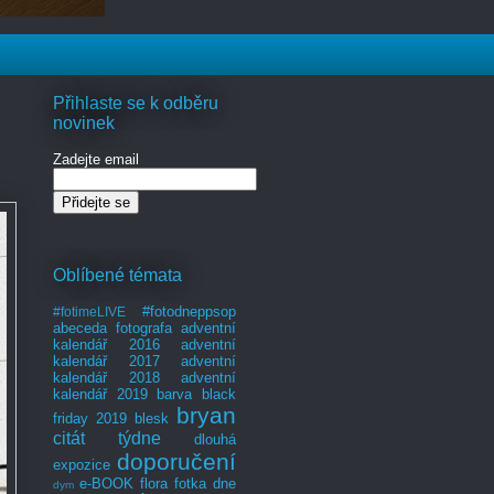
Přihlaste se k odběru
novinek
Zadejte email
Oblíbené témata
#fotodneppsop
#fotimeLIVE
abeceda fotografa
adventní
kalendář 2016
adventní
kalendář 2017
adventní
kalendář 2018
adventní
kalendář 2019
barva
black
bryan
friday 2019
blesk
citát týdne
dlouhá
doporučení
expozice
e-BOOK
flora
fotka dne
dym