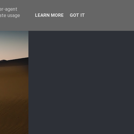
ser-agent
rate usage
LEARN MORE
GOT IT