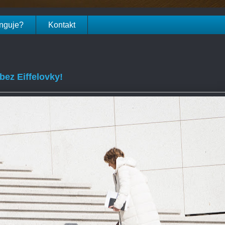
unguje?
Kontakt
ez Eiffelovky!