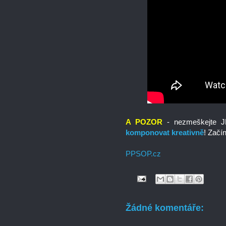
A POZOR
- nezmeškejte 
komponovat kreativně
! Začí
PPSOP.cz
Žádné komentáře: