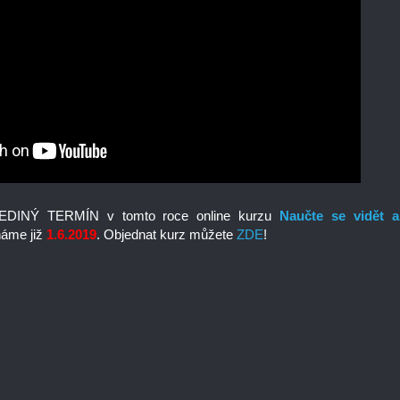
JEDINÝ TERMÍN v tomto roce online kurzu
Naučte se vidět a
náme již
1.6.2019
. Objednat kurz můžete
ZDE
!