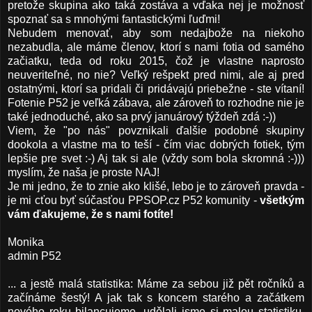
pretože skupina ako taká zostáva a vďaka nej je možnosť
spoznať sa s mnohými fantastickými ľuďmi!
Nebudem menovať, aby som nedajbože na niekoho
nezabudla, ale máme členov, ktorí s nami fotia od samého
začiatku, teda od roku 2015, čož je vlastne naprosto
neuveriteľné, no nie? Veľký rešpekt pred nimi, ale aj pred
ostatnými, ktorí sa pridali či pridávajú priebežne - ste vítaní!
Fotenie P52 je veľká zábava, ale zároveň to rozhodne nie je
také jednoduché, ako sa prvý januárový týždeň zdá :-))
Viem, že "po nás" povznikali ďalšie podobné skupiny
dookola a vlastne ma to teší - čím viac dobrých fotiek, tým
lepšie pre svet :-) Aj tak si ale (vždy som bola skromná :-)))
myslím, že naša je proste NAJ!
Je mi jedno, že to znie ako klišé, lebo je to zároveň pravda -
je mi cťou byť súčasťou PPSOP.cz P52 komunity -
všetkým
vám ďakujeme, že s nami fotíte!
Monika
admin P52
... a jestě malá statistika: Máme za sebou již pět ročníků a
začínáme šestý! A jak tak s koncem starého a začátkem
nového roku bilancujeme, udělali jsme si malou statistiku,