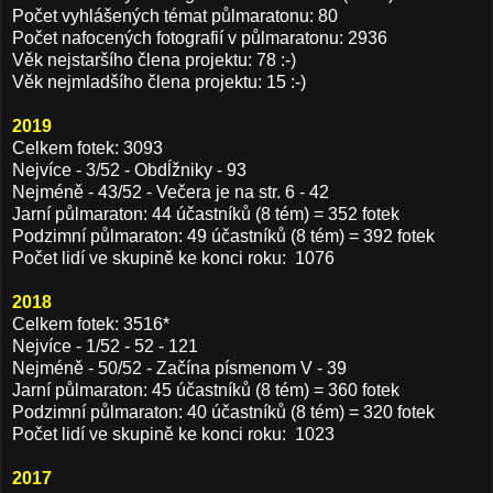
Počet vyhlášených témat půlmaratonu: 80
Počet nafocených fotografií v půlmaratonu: 2936
Věk nejstaršího člena projektu: 78 :-)
Věk nejmladšího člena projektu: 15 :-)
2019
Celkem fotek: 3093
Nejvíce - 3/52 - Obdĺžniky - 93
Nejméně - 43/52 - Večera je na str. 6 - 42
Jarní půlmaraton: 44 účastníků (8 tém) = 352 fotek
Podzimní půlmaraton: 49 účastníků (8 tém) = 392 fotek
Počet lidí ve skupině ke konci roku: 1076
2018
Celkem fotek: 3516*
Nejvíce - 1/52 - 52 - 121
Nejméně - 50/52 - Začína písmenom V - 39
Jarní půlmaraton: 45 účastníků (8 tém) = 360 fotek
Podzimní půlmaraton: 40 účastníků (8 tém) = 320 fotek
Počet lidí ve skupině ke konci roku: 1023
2017