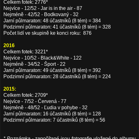
Celkem fotek: 2776*
Nejvíce - 12/52 - Jar is in the air - 87
Nejméně - 42/52 - Bodkovaný - 32
Jarní půlmaraton: 48 účastníků (8 tém) = 384
Podzimní půlmaraton: 41 účastníků (8 tém) = 328
Počet lidí ve skupině ke konci roku: 876
2016
Celkem fotek: 3221*
Nejvíce - 10/52 - Black&White - 122
Nejméně - 34/52 - Šport - 22
Jarní půlmaraton: 49 účastníků (8 tém) = 392
Podzimní půlmaraton: 28 účastníků (8 tém) = 224
2015:
Celkem fotek: 2709*
Nejvíce - 7/52 - Červená - 77
Nejméně - 48/52 - Ľudia v pohybe - 32
Jarní půlmaraton: 16 účastníků (8 tém) = 128
Podzimní půlmaraton: 7 účastníků (8 tém) = 56
* Poznámka - započítané jsou fotografie vložené do albumu