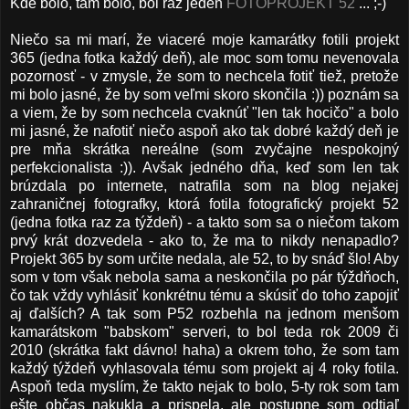
Kde bolo, tam bolo, bol raz jeden
FOTOPROJEKT 52
... ;-)
Niečo sa mi marí, že viaceré moje kamarátky fotili projekt
365 (jedna fotka každý deň), ale moc som tomu nevenovala
pozornosť - v zmysle, že som to nechcela fotiť tiež, pretože
mi bolo jasné, že by som veľmi skoro skončila :)) poznám sa
a viem, že by som nechcela cvaknúť "len tak hocičo" a bolo
mi jasné, že nafotiť niečo aspoň ako tak dobré každý deň je
pre mňa skrátka nereálne (som zvyčajne nespokojný
perfekcionalista :)). Avšak jedného dňa, keď som len tak
brúzdala po internete, natrafila som na blog nejakej
zahraničnej fotografky, ktorá fotila fotografický projekt 52
(jedna fotka raz za týždeň) - a takto som sa o niečom takom
prvý krát dozvedela - ako to, že ma to nikdy nenapadlo?
Projekt 365 by som určite nedala, ale 52, to by snáď šlo! Aby
som v tom však nebola sama a neskončila po pár týždňoch,
čo tak vždy vyhlásiť konkrétnu tému a skúsiť do toho zapojiť
aj ďalších? A tak som P52 rozbehla na jednom menšom
kamarátskom "babskom" serveri, to bol teda rok 2009 či
2010 (skrátka fakt dávno! haha) a okrem toho, že som tam
každý týždeň vyhlasovala tému som projekt aj 4 roky fotila.
Aspoň teda myslím, že takto nejak to bolo, 5-ty rok som tam
ešte občas nakukla a prispela, ale postupne som odtiaľ