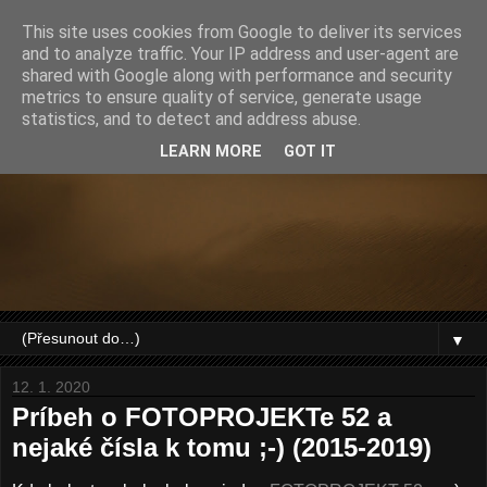
This site uses cookies from Google to deliver its services
and to analyze traffic. Your IP address and user-agent are
shared with Google along with performance and security
metrics to ensure quality of service, generate usage
statistics, and to detect and address abuse.
LEARN MORE
GOT IT
▼
12. 1. 2020
Príbeh o FOTOPROJEKTe 52 a
nejaké čísla k tomu ;-) (2015-2019)