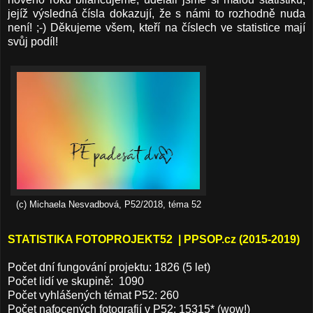
jejíž výsledná čísla dokazují, že s námi to rozhodně nuda
není! ;-) Děkujeme všem, kteří na číslech ve statistice mají
svůj podíl!
(c) Michaela Nesvadbová, P52/2018, téma 52
STATISTIKA FOTOPROJEKT52 | PPSOP.cz (2015-2019)
Počet dní fungování projektu: 1826 (5 let)
Počet lidí ve skupině: 1090
Počet vyhlášených témat P52: 260
Počet nafocených fotografií v P52: 15315* (wow!)