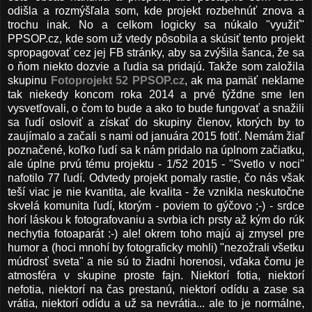
odišla a rozmýšľala som, kde projekt rozbehnúť znova a
trochu inak. No a celkom logicky sa núkalo "využiť"
PPSOP.cz, kde som už vtedy pôsobila a skúsiť tento projekt
spropagovať cez jej FB stránky, aby sa zvýšila šanca, že sa
o ňom niekto dozvie a ľudia sa pridajú. Takže som založila
skupinu
Fotoprojekt 52 PPSOP.cz
, ak ma pamäť neklame
tak niekedy koncom roka 2014 a prvé týždne sme len
vysvetľovali, o čom to bude a ako to bude fungovať a snažili
sa ľudí osloviť a získať do skupiny členov, ktorých by to
zaujímalo a začali s nami od januára 2015 fotiť. Nemám žiaľ
poznačené, koľko ľudí sa k nám pridalo na úplnom začiatku,
ale úplne prvú tému projektu - 1/52 2015 - "Svetlo v noci"
nafotilo 77 ľudí. Odvtedy projekt pomaly rastie, čo nás však
teší viac je nie kvantita, ale kvalita - že vznikla neskutočne
skvelá komunita ľudí, ktorým - poviem to gýčovo ;-) - srdce
horí láskou k fotografovaniu a svrbia ich prsty až kým do rúk
nechytia fotoaparát :-) ale! okrem toho majú aj zmysel pre
humor a (hoci mnohí by fotograficky mohli) "nezožrali všetku
múdrosť sveta" a nie sú to žiadni horenosi, vďaka čomu je
atmosféra v skupine proste fajn. Niektorí fotia, niektorí
nefotia, niektorí na čas prestanú, niektorí odídu a zase sa
vrátia, niektorí odídu a už sa nevrátia... ale to je normálne,