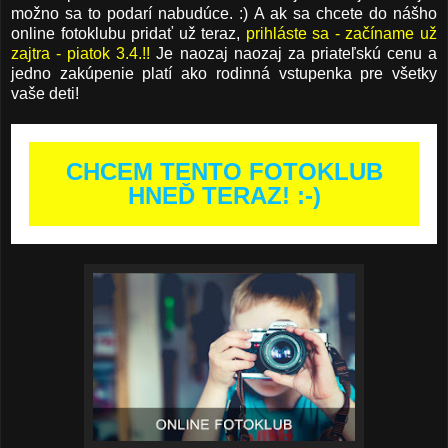
možno sa to podarí nabudúce. :) A ak sa chcete do nášho
online fotoklubu pridať už teraz,
prihláste sa - začíname už
zajtra - piatok 3.4.!!
Je naozaj naozaj za priateľskú cenu a
jedno zakúpenie platí ako rodinná vstupenka pre všetky
vaše deti!
CHCEM TENTO FOTOKLUB
HNEĎ TERAZ! :-)