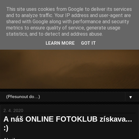
This site uses cookies from Google to deliver its services
and to analyze traffic. Your IP address and user-agent are
shared with Google along with performance and security
metrics to ensure quality of service, generate usage
statistics, and to detect and address abuse.
LEARN MORE
GOT IT
▼
2. 4. 2020
A náš ONLINE FOTOKLUB získava...
:)