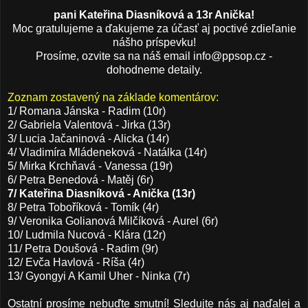
pani Kateřina Diasníková a 13r Anička!
Moc gratulujeme a ďakujeme za účasť aj poctivé zdieľanie
nášho príspevku!
Prosíme, ozvite sa
na náš email info@ppsop.cz -
dohodneme detaily.
Zoznam zostavený na základe komentárov:
1/ Romana Jánska - Radim (10r)
2/ Gabriela Valentová - Jirka (13r)
3/ Lucia Jačaninová - Alicka (14r)
4/ Vladimíra Mládeneková - Natálka (14r)
5/ Mirka Krchňavá - Vanessa (19r)
6/ Petra Benedová - Matěj (6r)
7/ Kateřina Diasníková - Anička (13r)
8/ Petra Toboříková - Tomík (4r)
9/ Veronika Golianová Milčíková - Aurel (6r)
10/ Ludmila Nucová - Klára (12r)
11/ Petra Doušová - Radim (9r)
12/ Evča Havlová - Ríša (4r)
13/ Gyongyi A Kamil Uher - Ninka (7r)
Ostatní prosíme nebuďte smutní! Sledujte nás aj naďalej a