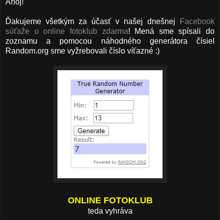
Ahoj!
Ďakujeme všetkým za účasť v našej dnešnej
Facebook
súťaže o online fotoklub zdarma
! Mená sme spísali do
zoznamu a pomocou náhodného generátora čísiel
Random.org sme vyžrebovali číslo víťazné :)
ONLINE FOTOKLUB
teda vyhráva