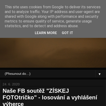
This site uses cookies from Google to deliver its services
and to analyze traffic. Your IP address and user-agent are
shared with Google along with performance and security
metrics to ensure quality of service, generate usage
statistics, and to detect and address abuse.
LEARN MORE
GOT IT
▼
24. 6. 2020
Naše FB soutěž "ZÍSKEJ
FOTOtričko" - losování a vyhlášení
výherce