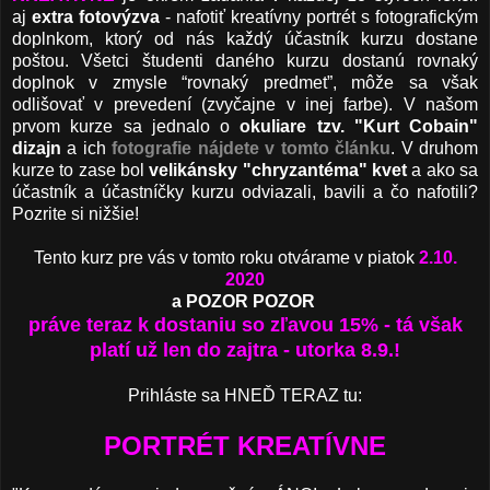
aj
extra fotovýzva
- nafotiť kreatívny portrét s fotografickým
doplnkom, ktorý od nás každý účastník kurzu dostane
poštou. Všetci študenti daného kurzu dostanú rovnaký
doplnok v zmysle “rovnaký predmet”, môže sa však
odlišovať v prevedení (zvyčajne v inej farbe). V našom
prvom kurze sa jednalo o
okuliare tzv. "Kurt Cobain"
dizajn
a ich
fotografie nájdete v tomto článku
. V druhom
kurze to zase bol
velikánsky "chryzantéma" kvet
a ako sa
účastník a účastníčky kurzu odviazali, bavili a čo nafotili?
Pozrite si nižšie!
Tento kurz pre vás v tomto roku otvárame v piatok
2
.10.
2020
a POZOR POZOR
práve teraz k dostaniu so zľavou 15% - tá však
platí už len do zajtra - utorka 8.9.!
Prihláste sa HNEĎ TERAZ tu:
PORTRÉT KREATÍVNE