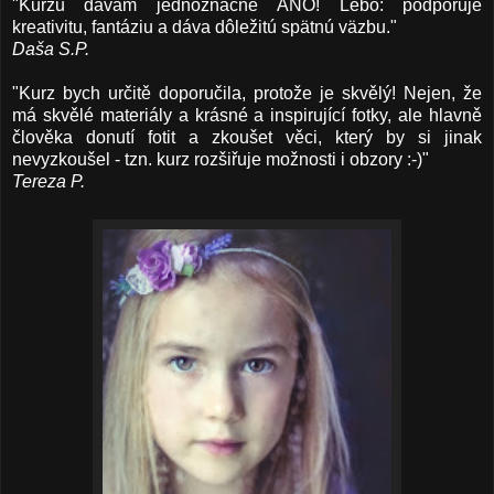
"Kurzu dávam jednoznačné ÁNO! Lebo: podporuje
kreativitu, fantáziu a dáva dôležitú spätnú väzbu."
Daša S.P.
"Kurz bych určitě doporučila, protože je skvělý! Nejen, že
má skvělé materiály a krásné a inspirující fotky, ale hlavně
člověka donutí fotit a zkoušet věci, který by si jinak
nevyzkoušel - tzn. kurz rozšiřuje možnosti i obzory :-)"
Tereza P.