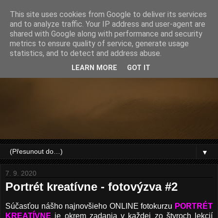
This site uses cookies from Google to deliver its services
and to analyze traffic. Your IP address and user-agent are
shared with Google along with performance and security
metrics to ensure quality of service, generate usage
statistics, and to detect and address abuse.
LEARN MORE
GOT IT
▼
7. 9. 2020
Portrét kreatívne - fotovýzva #2
Súčasťou nášho najnovšieho ONLINE fotokurzu
PORTRÉT
KREATÍVNE
je okrem zadania v každej zo štyroch lekcií