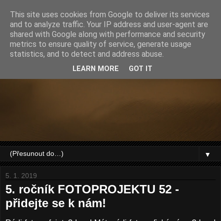
This site uses cookies from Google to deliver its services
and to analyze traffic. Your IP address and user-agent are
shared with Google along with performance and security
metrics to ensure quality of service, generate usage
statistics, and to detect and address abuse.
LEARN MORE
GOT IT
▼
5. 1. 2019
5. ročník FOTOPROJEKTU 52 -
přidejte se k nám!