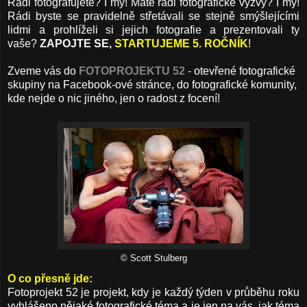
Rádi fotografujete? I my! Máte rádi fotografické výzvy? I my!
Rádi byste se pravidelně střetávali se stejně smýšlejícími
lidmi a prohlíželi si jejich fotografie a prezentovali ty
vaše?
ZAPOJTE SE,
STARTUJEME 5. ROČNÍK
!
Zveme vás do
FOTOPROJEKTU 52
- otevřené fotografické
skupiny na Facebook-ové stránce, do fotografické komunity,
kde nejde o nic jiného, jen o radost z focení!
© Scott Stulberg
O co přesně jde:
Fotoprojekt 52 je projekt, kdy je každý týden v průběhu roku
vyhlášeno nějaké fotografické téma a je jen na vás, jak téma