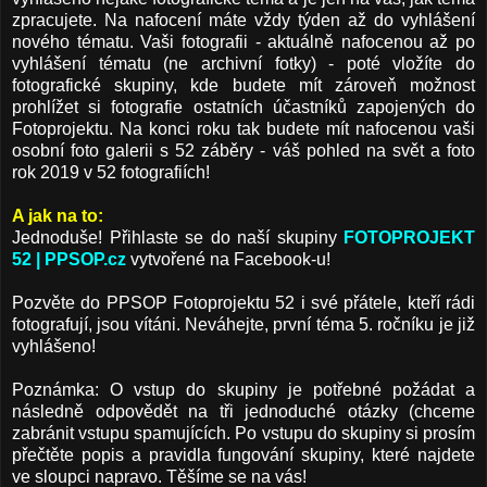
zpracujete. Na nafocení máte vždy týden až do vyhlášení
nového tématu. Vaši fotografii - aktuálně nafocenou až po
vyhlášení tématu (ne archivní fotky) - poté vložíte do
fotografické skupiny, kde budete mít zároveň možnost
prohlížet si fotografie ostatních účastníků zapojených do
Fotoprojektu. Na konci roku tak budete mít nafocenou vaši
osobní foto galerii s 52 záběry - váš pohled na svět a foto
rok 2019 v 52 fotografiích!
A jak na to:
Jednoduše! Přihlaste se do naší skupiny
FOTOPROJEKT
52 | PPSOP.cz
vytvořené na Facebook-u!
Pozvěte do PPSOP Fotoprojektu 52 i své přátele, kteří rádi
fotografují, jsou vítáni. Neváhejte, první téma 5. ročníku je již
vyhlášeno!
Poznámka: O vstup do skupiny je potřebné požádat a
následně odpovědět na tři jednoduché otázky (chceme
zabránit vstupu spamujících. Po vstupu do skupiny si prosím
přečtěte popis a pravidla fungování skupiny, které najdete
ve sloupci napravo. Těšíme se na vás!