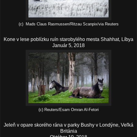
(c) Mads Claus Rasmussen/Ritzau Scanpix/via Reuters
Kone v lese poblízku ruín starobylého mesta Shahhat, Líbya
Január 5, 2018
(c) Reuters/Esam Omran Al-Fetori
Jeleň v opare skorého rána v parky Bushy v Londýne, Veľká
Británia