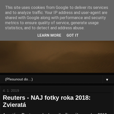
This site uses cookies from Google to deliver its services
and to analyze traffic. Your IP address and user-agent are
shared with Google along with performance and security
metrics to ensure quality of service, generate usage
statistics, and to detect and address abuse.
LEARN MORE
GOT IT
▼
4. 1. 2019
Reuters - NAJ fotky roka 2018:
Zvieratá