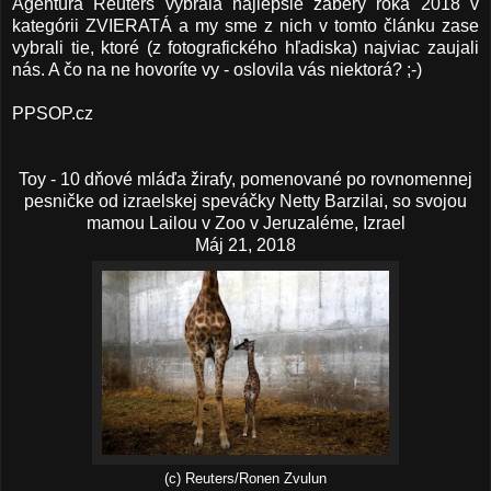
Agentúra Reuters vybrala najlepšie zábery roka 2018 v
kategórii ZVIERATÁ a my sme z nich v tomto článku zase
vybrali tie, ktoré (z fotografického hľadiska) najviac zaujali
nás. A čo na ne hovoríte vy - oslovila vás niektorá? ;-)
PPSOP.cz
Toy - 10 dňové mláďa žirafy, pomenované po rovnomennej
pesničke od izraelskej speváčky Netty Barzilai, so svojou
mamou Lailou v Zoo v Jeruzaléme, Izrael
Máj 21, 2018
(c) Reuters/Ronen Zvulun