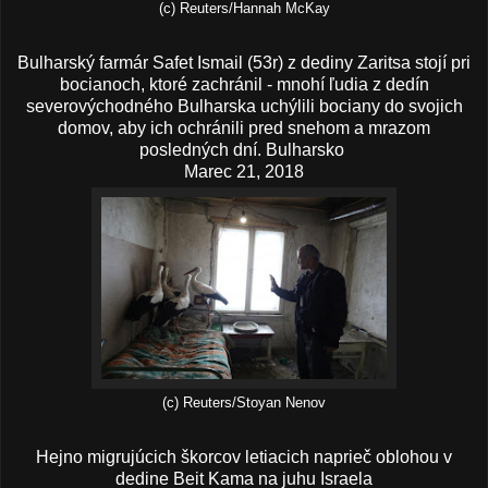
(c) Reuters/Hannah McKay
Bulharský farmár Safet Ismail (53r) z dediny Zaritsa stojí pri
bocianoch, ktoré zachránil - mnohí ľudia z dedín
severovýchodného Bulharska uchýlili bociany do svojich
domov, aby ich ochránili pred snehom a mrazom
posledných dní. Bulharsko
Marec 21, 2018
(c) Reuters/Stoyan Nenov
Hejno migrujúcich škorcov letiacich naprieč oblohou v
dedine Beit Kama na juhu Israela