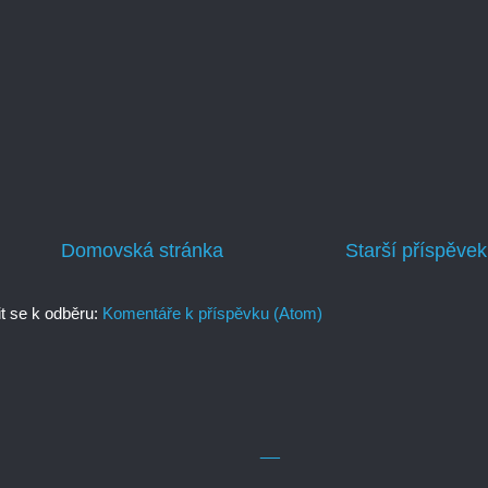
Domovská stránka
Starší příspěvek
it se k odběru:
Komentáře k příspěvku (Atom)
__