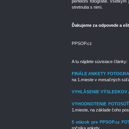
perfektní fotografie. Všetký
stretnutia s nimi.
Ďakujeme za odpovede a ešt
PPSOP.cz
A tu nájdete súvisiace články:
FINÁLE ANKETY FOTOGRAF
na 1.mieste v mesačných súťaž
VYHLÁSENIE VÝSLEDKOV
VYHODNOTENIE FOTOSÚŤA
1.mieste, na základe čoho post
5 otázok pre PPSOP.cz 
ročníka ankety