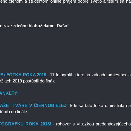
m jeho členom a študentom online prajem dobré svetlo a teším sa na
e raz srdečne blahoželáme, Dašo!
 / FOTKA ROKA 2019
- 11 fotografií, ktoré na základe umiestnenia
iach 2019 postúpili do finále
 ANKETY
ŽE "TVÁRE V ČIERNOBIELEJ"
kde sa táto fotka umiestnila na
úpila do finále
FOTOGRAFKU ROKA 2018!
- rohovor s víťazkou predchádzajúceho