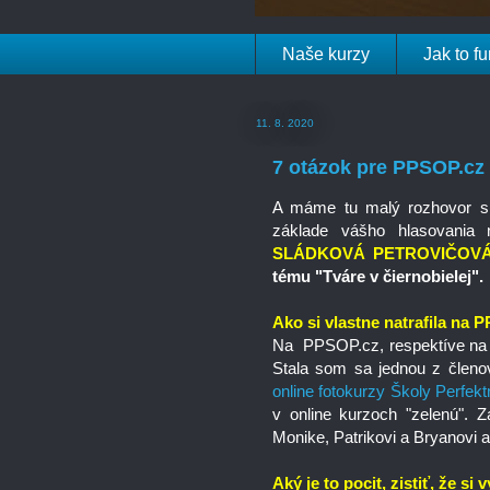
Naše kurzy
Jak to f
11. 8. 2020
7 otázok pre PPSOP.cz 
A máme tu malý rozhovor s
základe vášho hlasovania
SLÁDKOVÁ PETROVIČOV
tému "Tváre v čiernobielej".
Ako si vlastne natrafila na
Na PPSOP.cz, respektíve na
Stala som sa jednou z členo
online fotokurzy Školy Perfekt
v online kurzoch "zelenú". 
Monike, Patrikovi a Bryanovi 
Aký je to pocit, zistiť, že si