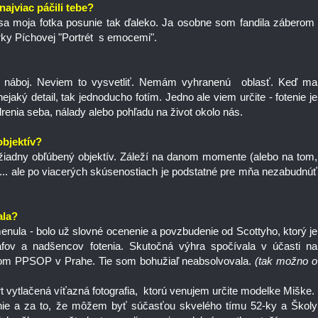
najviac páčili tebe?
sa moja fotka posunie tak ďaleko. Ja osobne som fandila záberom
rky Píchovej "Portrét s emocemi".
 náboj. Neviem to vysvetliť. Nemám vyhranenú oblasť. Keď ma
nejaký detail, tak jednoducho fotím. Jedno ale viem určite - fotenie je
enia seba, nálady alebo pohľadu na život okolo nás.
objektív?
adny obľúbený objektív. Záleží na danom momente (alebo na tom,
. ale po viacerých skúsenostiach je podstatné pre mňa nezabudnúť
ala?
nula - bolo už slovné ocenenie a povzbudenie od Scottyho, ktorý je
fov a nadšencov fotenia. Skutočná výhra spočívala v účasti na
om PPSOP v Prahe. Tie som bohužiaľ neabsolvovala.
(tak možno o
t vytlačená víťazná fotografia, ktorú venujem určite modelke Miške.
ie a za to, že môžem byť súčasťou skvelého tímu 52-ky a Školy