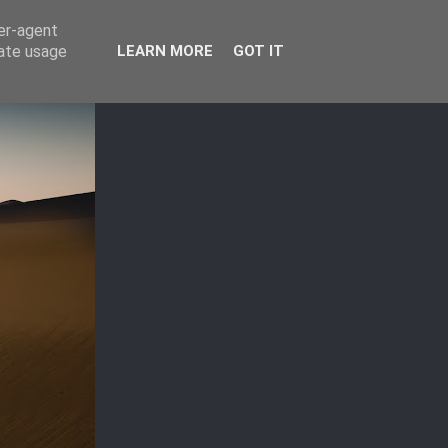
ser-agent
rate usage
LEARN MORE
GOT IT