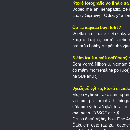
Ktoré fotografie vo finále sa 
Vôbec ma ani nenapadlo, že 
Lucky Šiprovej "Odrazy" a Te
Čo ťa najviac baví fotiť?
Všetko, čo má v sebe akýsi
zaujme krajina, portrét, alebo 
pre mňa hobby a spôsob vyjadr
S čím fotíš a máš obľúbený 
Som verná Nikon-u. Nemám ži
čo mám momentálne po ruke)..
na SDkartu :)
Využiješ výhru, ktorú si získ
Mojou výhrou - ako som spome
vzorom pre mnohých fotogra
súkromných raňajkách s tím
rok, pozn. PPSOP.cz ;-))
Druhá časť výhry bola Fine Ar
Ďakujem ešte raz za ocenen