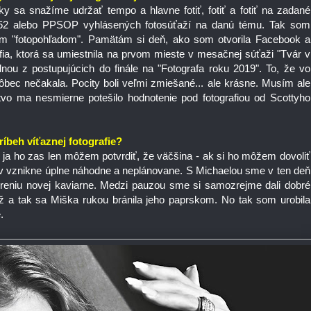
y sa snažíme udržať tempo a hlavne fotiť, fotiť a fotiť na zadané
 52 alebo PPSOP vyhlásených fotosúťaží na danú tému. Tak som
ojím "fotopohľadom". Pamätám si deň, ako som otvorila Facebook a
fia, ktorá sa umiestnila na prvom mieste v mesačnej súťaži "Tvár v
ednou z postupujúcich do finále na "Fotografa roku 2019". To, že vo
vôbec nečakala. Pocity boli veľmi zmiešané... ale krásne. Musím ale
vo ma nesmierne potešilo hodnotenie pod fotografiou od Scottyho
íbeh víťaznej fotografie?
 ja ho zas len môžem potvrdiť, že väčšina - ak si ho môžem dovoliť
ov vznikne úplne náhodne a neplánovane. S Michaelou sme v ten deň
voreniu novej kaviarne. Medzi pauzou sme si samozrejme dali dobré
-až a tak sa Miška rukou bránila jeho paprskom. No tak som urobila
.