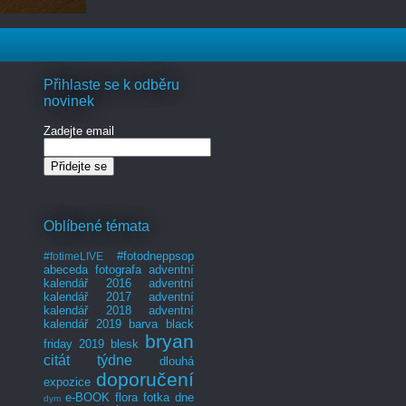
Přihlaste se k odběru
novinek
Zadejte email
Oblíbené témata
#fotodneppsop
#fotimeLIVE
abeceda fotografa
adventní
kalendář 2016
adventní
kalendář 2017
adventní
kalendář 2018
adventní
kalendář 2019
barva
black
bryan
friday 2019
blesk
citát týdne
dlouhá
doporučení
expozice
e-BOOK
flora
fotka dne
dym