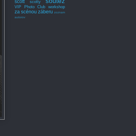
soutěž
scott
scotty
VIP Photo Club
workshop
za scénou záberu
zoznam
autorov