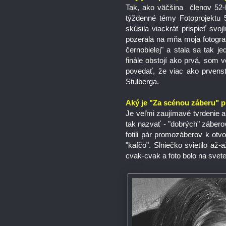
Tak, ako väčšina členov 52-k
týždenné témy Fotoprojektu
skúsila viackrát prispieť sv
pozerala na mňa moja fotogra
černobielej" a stala sa tak j
finále obstojí ako prvá, som 
povedať, že viac ako prvenst
Stulberga.
Aký je "Za scénou záberu" pr
Je veľmi zaujímavé tvrdenie a
tak nazvať - "dobrých" záber
fotili pár promozáberov k ot
"kafčo". Slniečko svietilo až
cvak-cvak a foto bolo na svete