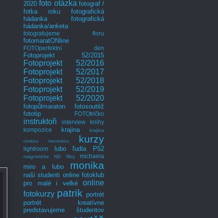
foto otázka
2020
fotograf /
fotka roku
fotografická
hádanka
fotografická
hádanka/anketa
fotografujeme floru
fotomaratONline
FOTOperfektní den
Fotoprojekt 52/2015
Fotoprojekt 52/2016
Fotoprojekt 52/2017
Fotoprojekt 52/2018
Fotoprojekt 52/2019
Fotoprojekt 52/2020
fotopůlmaraton
fotosoutěž
fototip
FOTOtričko
instruktoři
interview
knihy
krajina
kompozice
krajina
kurzy
cestou necestou
lubo
ľudia P52
lightroom
michaela
magneticke ND filtry
monika
miro a lubo
naši studenti
online fotoklub
online
pro malé i velké
patrik
fotokurzy
portrét
portrét kreatívne
predstavujeme študentov