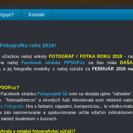
unguje?
Kontakt
Fotografku roka 2019!
 víťazkou našej ankety
FOTOGRAF / FOTKA ROKU 2019
- na
 na našej
Facebook stránke PPSOP.cz
sa ňou stala
DAŠA
Á
a jej fotografia modelky z našej súťaže za
FEBRUÁR 2019 na
 PPSOP.cz?
 Facebook stránku
Fotoprojekt 52
som sa dostala úplne "náhodne".
v "fotonadšencov" a skvelých ľudí. Absolovala som niektoré vaše
ní Fotografie
. Hra s farbami, nápadmi, kompozíciou... to všetko malo
Za toto nasmerovanie a spoluvnímanie určite vďačím inštruktorom
a taktiež študentom v kurzoch.
 vyhrala v nejakej fotografickej súťaži?