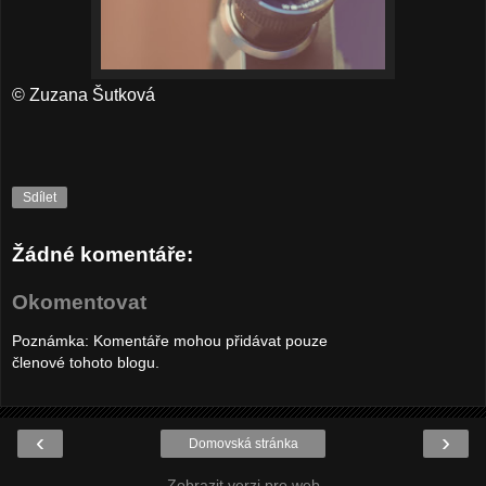
© Zuzana Šutková
Sdílet
Žádné komentáře:
Okomentovat
Poznámka: Komentáře mohou přidávat pouze
členové tohoto blogu.
‹
›
Domovská stránka
Zobrazit verzi pro web