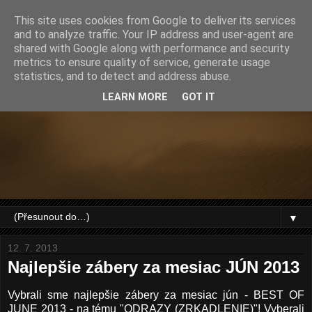
This site uses cookies from Google to deliver its services
and to analyze traffic. Your IP address and user-agent are
shared with Google along with performance and security
metrics to ensure quality of service, generate usage
statistics, and to detect and address abuse.
LEARN MORE
GOT IT
▼
12. 7. 2013
Najlepšie zábery za mesiac JÚN 2013
Vybrali sme najlepšie zábery za mesiac jún - BEST OF
JUNE 2013 - na tému "ODRAZY (ZRKADLENIE)"! Vyberali