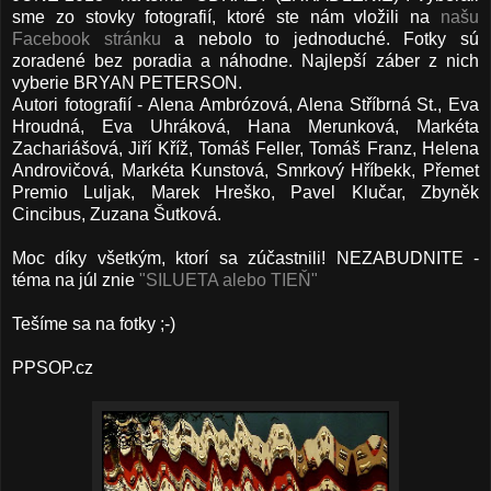
sme zo stovky fotografií, ktoré ste nám vložili na
našu
Facebook stránku
a nebolo to jednoduché. Fotky sú
zoradené bez poradia a náhodne. Najlepší záber z nich
vyberie BRYAN PETERSON.
Autori fotografií - Alena Ambrózová, Alena Stříbrná St., Eva
Hroudná, Eva Uhráková, Hana Merunková, Markéta
Zachariášová, Jiří Kříž, Tomáš Feller, Tomáš Franz, Helena
Androvičová, Markéta Kunstová, Smrkový Hříbekk, Přemet
Premio Luljak, Marek Hreško, Pavel Klučar, Zbyněk
Cincibus, Zuzana Šutková.
Moc díky všetkým, ktorí sa zúčastnili! NEZABUDNITE -
téma na júl znie
"SILUETA alebo TIEŇ"
Tešíme sa na fotky ;-)
PPSOP.cz