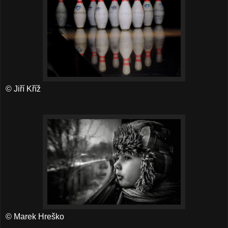
© Jiří Kříž
© Marek Hreško