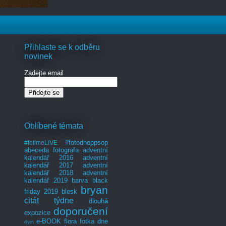
Přihlaste se k odběru
novinek
Zadejte email
Oblíbené témata
#fotodneppsop
#fotimeLIVE
abeceda fotografa
adventní
kalendář 2016
adventní
kalendář 2017
adventní
kalendář 2018
adventní
kalendář 2019
barva
black
bryan
friday 2019
blesk
citát týdne
dlouhá
doporučení
expozice
e-BOOK
flora
fotka dne
dym