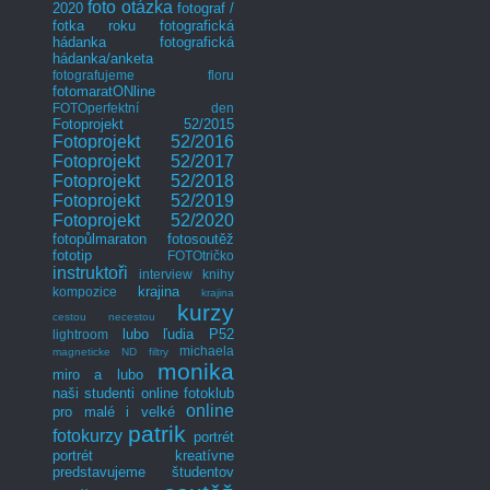
foto otázka
2020
fotograf /
fotka roku
fotografická
hádanka
fotografická
hádanka/anketa
fotografujeme floru
fotomaratONline
FOTOperfektní den
Fotoprojekt 52/2015
Fotoprojekt 52/2016
Fotoprojekt 52/2017
Fotoprojekt 52/2018
Fotoprojekt 52/2019
Fotoprojekt 52/2020
fotopůlmaraton
fotosoutěž
fototip
FOTOtričko
instruktoři
interview
knihy
krajina
kompozice
krajina
kurzy
cestou necestou
lubo
ľudia P52
lightroom
michaela
magneticke ND filtry
monika
miro a lubo
naši studenti
online fotoklub
online
pro malé i velké
patrik
fotokurzy
portrét
portrét kreatívne
predstavujeme študentov