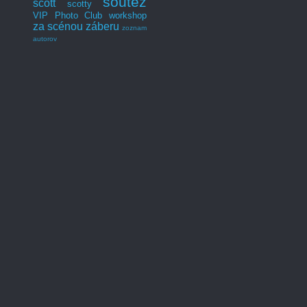
soutěž
scott
scotty
VIP Photo Club
workshop
za scénou záberu
zoznam
autorov