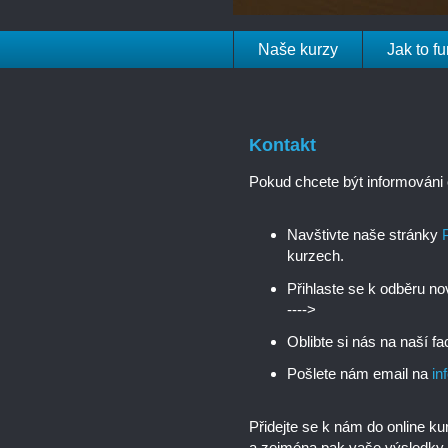
Naše kurzy
Jak to f
Kontakt
Pokud chcete být informováni 
Navštivte naše stránky
kurzech.
Přihlaste se k odběru n
---->
Oblibte si nás na naší 
Pošlete nám email na
in
Přidejte se k nám do online k
a zejména pak vaše výsledky.