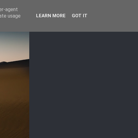
ser-agent
rate usage
LEARN MORE
GOT IT