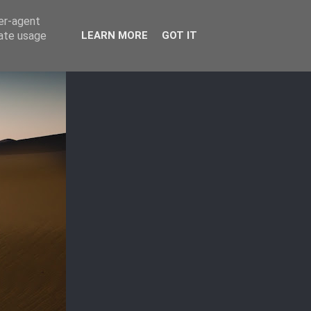
ser-agent
rate usage
LEARN MORE
GOT IT