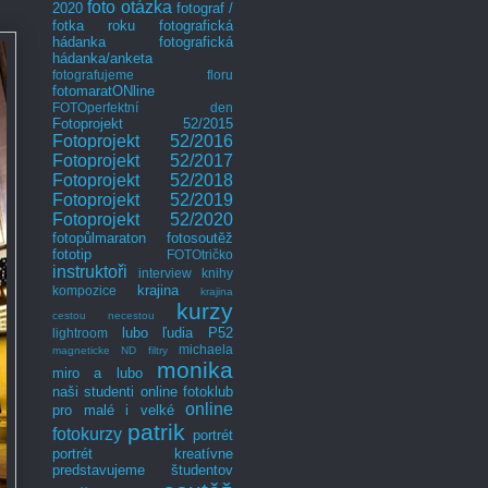
foto otázka
2020
fotograf /
fotka roku
fotografická
hádanka
fotografická
hádanka/anketa
fotografujeme floru
fotomaratONline
FOTOperfektní den
Fotoprojekt 52/2015
Fotoprojekt 52/2016
Fotoprojekt 52/2017
Fotoprojekt 52/2018
Fotoprojekt 52/2019
Fotoprojekt 52/2020
fotopůlmaraton
fotosoutěž
fototip
FOTOtričko
instruktoři
interview
knihy
krajina
kompozice
krajina
kurzy
cestou necestou
lubo
ľudia P52
lightroom
michaela
magneticke ND filtry
monika
miro a lubo
naši studenti
online fotoklub
online
pro malé i velké
patrik
fotokurzy
portrét
portrét kreatívne
predstavujeme študentov