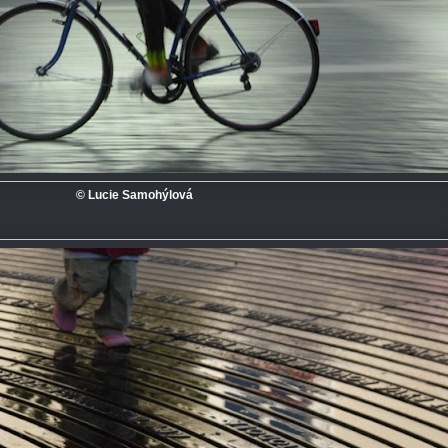
© Lucie Samohýlová