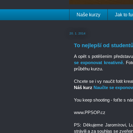
Naše kurzy
Jak to f
20. 1. 2014
To nejlepší od student
A opět s potěšením představuj
se exponovat kreativně.
Foto
průběhu kurzu.
Chcete se i vy naučit fotit kre
Náš kurz
Naučte se exponova
You keep shooting - foťte s ná
www.PPSOP.cz
PS: Děkujeme Jaromírovi, Luci
strávili a za souhlas se zveřejn