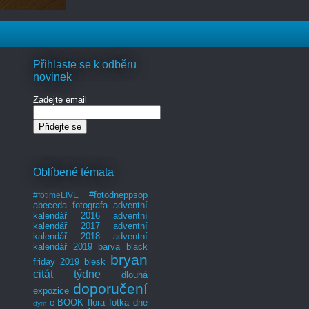
Přihlaste se k odběru
novinek
Zadejte email
Oblíbené témata
#fotodneppsop
#fotimeLIVE
abeceda fotografa
adventní
kalendář 2016
adventní
kalendář 2017
adventní
kalendář 2018
adventní
kalendář 2019
barva
black
bryan
friday 2019
blesk
citát týdne
dlouhá
doporučení
expozice
e-BOOK
flora
fotka dne
dym