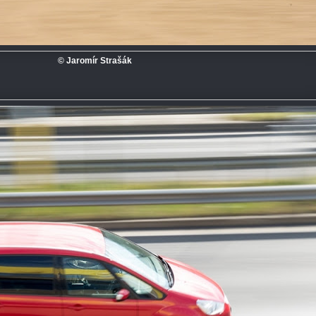
© Jaromír Strašák