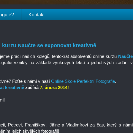
unguje?
Kontakt
ů kurzu Naučte se exponovat kreativně
eme práci našich kolegů, tentokrát absolventů online kurzu
Naučte
grafie vznikly na základě výukových lekcí a jednotlivých zadání v
ativně? Foťte s námi v naší
Online Škole Perfektní Fotografie
.
t kreativně
začíná
7. února 2014
!
mi!
i, Petrovi, Františkovi, Jiřine a Vladimírovi za čas, který s námi
ěním jejich skvělých fotografií!