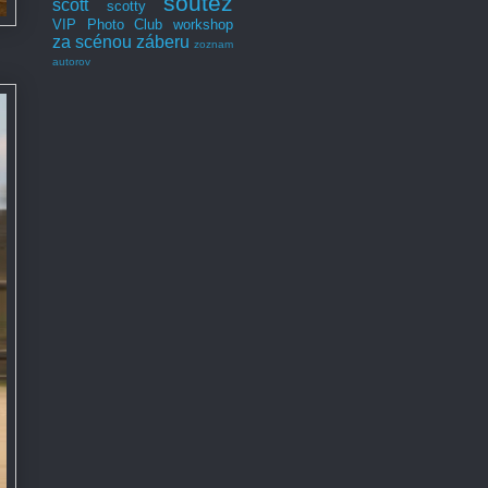
soutěž
scott
scotty
VIP Photo Club
workshop
za scénou záberu
zoznam
autorov