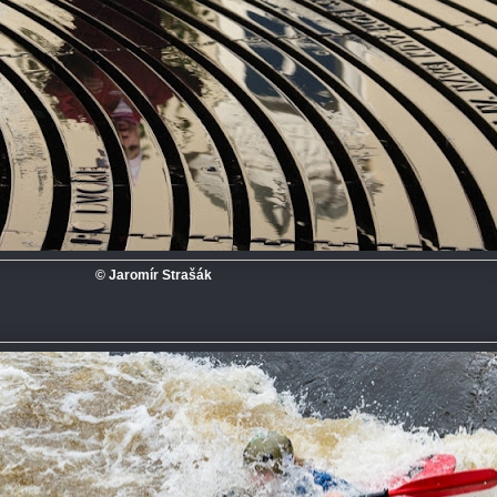
© Jaromír Strašák