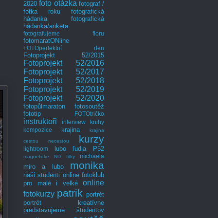
foto otázka
2020
fotograf /
fotka roku
fotografická
hádanka
fotografická
hádanka/anketa
fotografujeme floru
fotomaratONline
FOTOperfektní den
Fotoprojekt 52/2015
Fotoprojekt 52/2016
Fotoprojekt 52/2017
Fotoprojekt 52/2018
Fotoprojekt 52/2019
Fotoprojekt 52/2020
fotopůlmaraton
fotosoutěž
fototip
FOTOtričko
instruktoři
interview
knihy
krajina
kompozice
krajina
kurzy
cestou necestou
lubo
ľudia P52
lightroom
michaela
magneticke ND filtry
monika
miro a lubo
naši studenti
online fotoklub
online
pro malé i velké
patrik
fotokurzy
portrét
portrét kreatívne
predstavujeme študentov