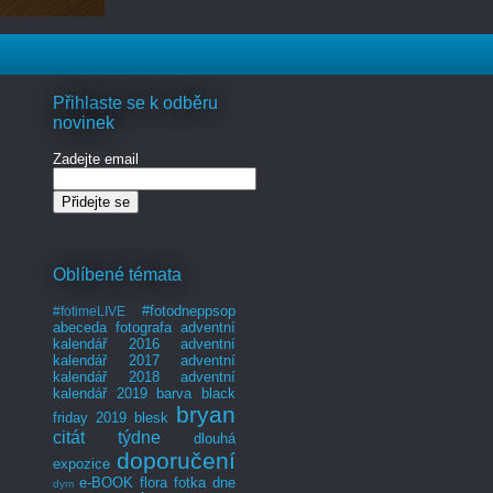
Přihlaste se k odběru
novinek
Zadejte email
Oblíbené témata
#fotodneppsop
#fotimeLIVE
abeceda fotografa
adventní
kalendář 2016
adventní
kalendář 2017
adventní
kalendář 2018
adventní
kalendář 2019
barva
black
bryan
friday 2019
blesk
citát týdne
dlouhá
doporučení
expozice
e-BOOK
flora
fotka dne
dym