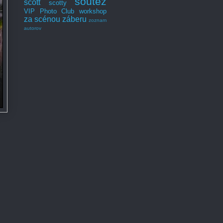
soutěž
scott
scotty
VIP Photo Club
workshop
za scénou záberu
zoznam
autorov