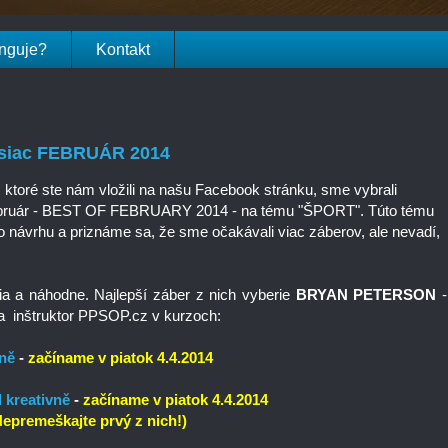
unguje?
Kontakt
esiac FEBRUÁR 2014
 ktoré ste nám vložili na našu Facebook stránku, sme vybrali
február - BEST OF FEBRUARY 2014 - na tému "ŠPORT". Túto tému
o návrhu a priznáme sa, že sme očakávali viac záberov, ale nevadí,
a a náhodne. Najlepší záber z nich vyberie
BRYAN PETERSON
-
 a inštruktor PPSOP.cz v kurzoch:
vně
-
začíname v piatok 4.4.2014
l kreativně
-
začíname v piatok 4.4.2014
Nepremeškajte prvý z nich!)