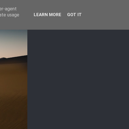
ser-agent
rate usage
LEARN MORE
GOT IT