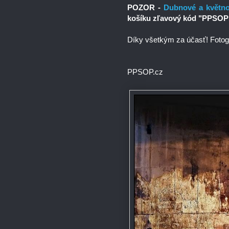
POZOR -
Dubnové a květno
košíku zľavový kód "PPSOP
Díky všetkým za účasť! Fot
PPSOP.cz