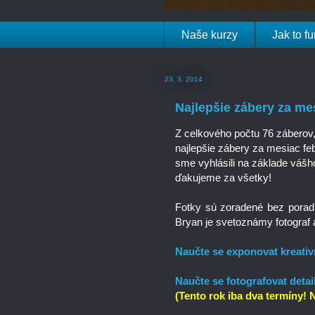
Naše kurzy
Jak to f
23. 3. 2014
Najlepšie zábery za m
Z celkového počtu 76 záberov,
najlepšie zábery za mesiac 
sme vyhlásili na základe vášh
ďakujeme za všetky!
Fotky sú zoradené bez poradi
Bryan je svetoznámy fotograf
Naučte se exponovat kreati
Naučte se fotografovat detai
(Tento rok iba dva termíny! 