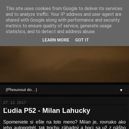
This site uses cookies from Google to deliver its services
and to analyze traffic. Your IP address and user-agent are
shared with Google along with performance and security
metrics to ensure quality of service, generate usage
statistics, and to detect and address abuse.
LEARN MORE
GOT IT
▼
27. 12. 2017
Ľudia P52 - Milan Lahucky
Spomeniete si ešte na toto meno? Milan je, rovnako ako
jeho autoportrét, tak trochu záhadný a hoci sa už z nášho