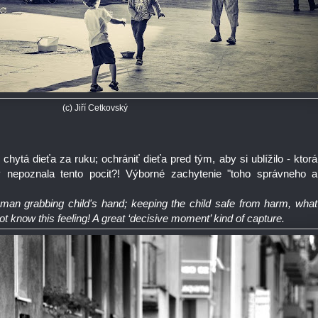
(c) Jiří Cetkovský
 chytá dieťa za ruku; ochrániť dieťa pred tým, aby si ublížilo - ktorá
 nepoznala tento pocit?! Výborné zachytenie "toho správneho a
oman grabbing child's hand; keeping the child safe from harm, what
 know this feeling! A great ‘decisive moment’ kind of capture.