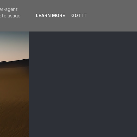
ser-agent
rate usage
LEARN MORE
GOT IT