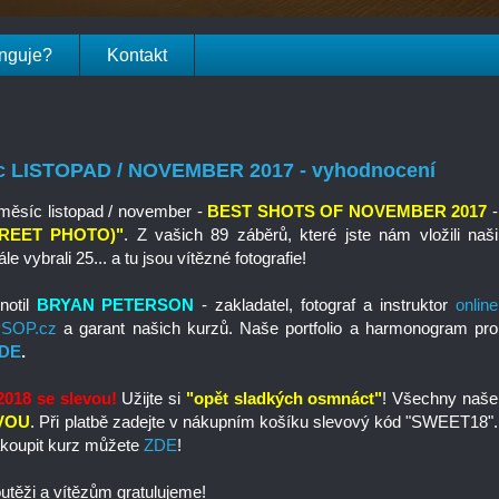
unguje?
Kontakt
íc LISTOPAD / NOVEMBER 2017 - vyhodnocení
 měsíc listopad / november -
BEST SHOTS OF NOVEMBER 2017
-
TREET PHOTO)"
. Z vašich 89 záběrů, které jste nám vložili naši
e vybrali 25... a tu jsou vítězné fotografie!
notil
BRYAN PETERSON
- zakladatel, fotograf a instruktor
online
PPSOP.cz
a garant našich kurzů. Naše portfolio a harmonogram pro
ZDE
.
018 se slevou!
Užijte si
"opět sladkých osmnáct"
! Všechny naše
EVOU
. Při platbě zadejte v nákupním košíku slevový kód "SWEET18".
akoupit kurz můžete
ZDE
!
těži a vítězům gratulujeme!