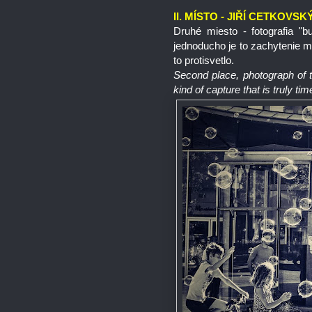
II. MÍSTO - JIŘÍ CETKOVSK
Druhé miesto - fotografia "b
jednoducho je to zachytenie m
to protisvetlo.
Second place, photograph of th
kind of capture that is truly ti