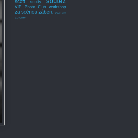
soutěž
scott
scotty
VIP Photo Club
workshop
za scénou záberu
zoznam
autorov