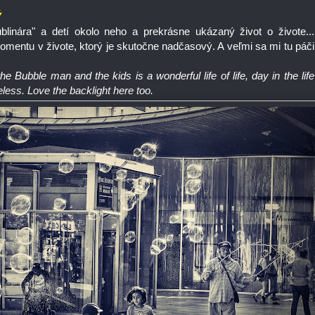
Ý
ublinára" a detí okolo neho a prekrásne ukázaný život o živote...
omentu v živote, ktorý je skutočne nadčasový. A veľmi sa mi tu páči
e Bubble man and the kids is a wonderful life of life, day in the life
meless. Love the backlight here too.