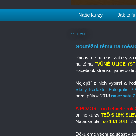
Naše kurzy
Jak to f
14. 1. 2018
Soutěžní téma na měs
Přinášíme nejlepší záběry za
na téma
"VŮNĚ ULICE (S
Facebook stránku, jsme do finál
Nejlepší z nich vybíral a hod
Školy Perfektní Fotografie 
první půlrok 2018
naleznete 
A POZOR - rozběhněte rok 2
online kurzy
TEĎ S 18% SL
Nabídka platí
do 18.1.2018
! Z
Děkujeme všem za účast v sou