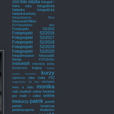
foto otázka
2020
fotograf /
fotka roku
fotografická
hádanka
fotografická
hádanka/anketa
fotografujeme floru
fotomaratONline
FOTOperfektní den
Fotoprojekt 52/2015
Fotoprojekt 52/2016
Fotoprojekt 52/2017
Fotoprojekt 52/2018
Fotoprojekt 52/2019
Fotoprojekt 52/2020
fotopůlmaraton
fotosoutěž
fototip
FOTOtričko
instruktoři
interview
knihy
krajina
kompozice
krajina
kurzy
cestou necestou
lubo
ľudia P52
lightroom
michaela
magneticke ND filtry
monika
miro a lubo
naši studenti
online fotoklub
online
pro malé i velké
patrik
fotokurzy
portrét
portrét kreatívne
predstavujeme študentov