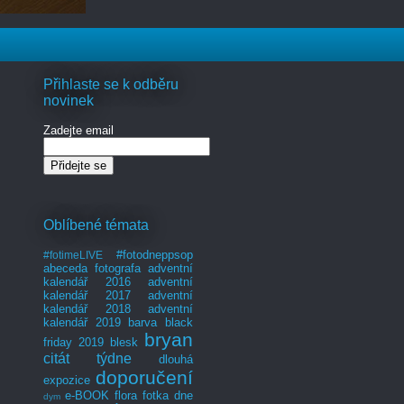
Přihlaste se k odběru
novinek
Zadejte email
Oblíbené témata
#fotodneppsop
#fotimeLIVE
abeceda fotografa
adventní
kalendář 2016
adventní
kalendář 2017
adventní
kalendář 2018
adventní
kalendář 2019
barva
black
bryan
friday 2019
blesk
citát týdne
dlouhá
doporučení
expozice
e-BOOK
flora
fotka dne
dym