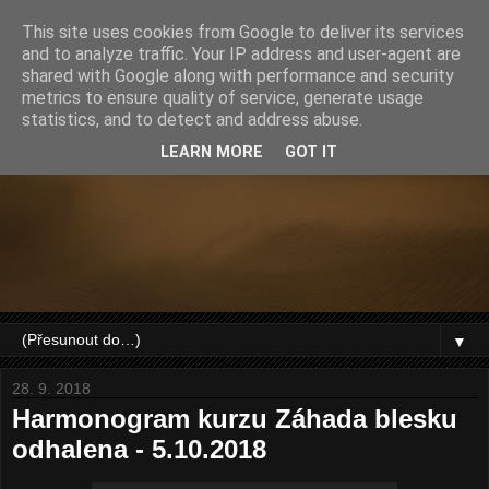
This site uses cookies from Google to deliver its services
and to analyze traffic. Your IP address and user-agent are
shared with Google along with performance and security
metrics to ensure quality of service, generate usage
statistics, and to detect and address abuse.
LEARN MORE
GOT IT
▼
28. 9. 2018
Harmonogram kurzu Záhada blesku
odhalena - 5.10.2018