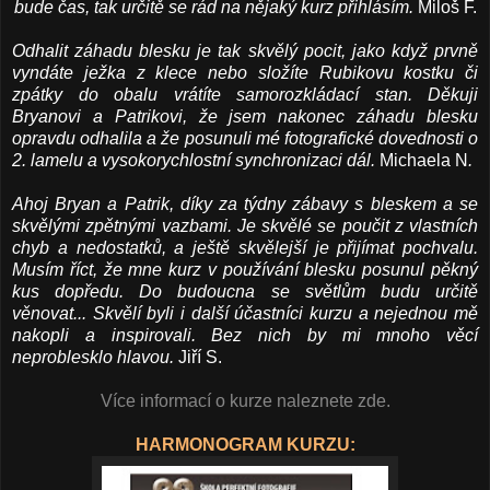
bude čas, tak určitě se rád na nějaký kurz přihlásím.
Miloš F.
Odhalit záhadu blesku je tak skvělý pocit, jako když prvně
vyndáte ježka z klece nebo složíte Rubikovu kostku či
zpátky do obalu vrátíte samorozkládací stan. Děkuji
Bryanovi a Patrikovi, že jsem nakonec záhadu blesku
opravdu odhalila a že posunuli mé fotografické dovednosti o
2. lamelu a vysokorychlostní synchronizaci dál.
Michaela N
.
Ahoj Bryan a Patrik, díky za týdny zábavy s bleskem a se
skvělými zpětnými vazbami. Je skvělé se poučit z vlastních
chyb a nedostatků, a ještě skvělejší je přijímat pochvalu.
Musím říct, že mne kurz v používání blesku posunul pěkný
kus dopředu. Do budoucna se světlům budu určitě
věnovat... Skvělí byli i další účastníci kurzu a nejednou mě
nakopli a inspirovali. Bez nich by mi mnoho věcí
neproblesklo hlavou.
Jiří S.
Více informací o kurze naleznete zde.
HARMONOGRAM KURZU: