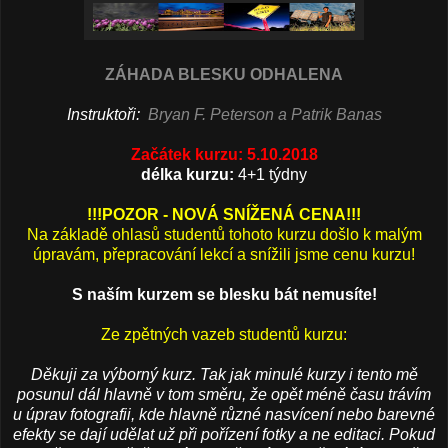
ZÁHADA BLESKU ODHALENA
Instruktoři:
Bryan F. Peterson a Patrik Banas
Začátek kurzu: 5.10.2018
délka kurzu:
4+1 týdny
!!!POZOR - NOVÁ SNÍŽENÁ CENA!!!
Na základě ohlasů studentů tohoto kurzu došlo k malým
úpravám, přepracování lekcí a snížili jsme cenu kurzu!
S naším kurzem se blesku bát nemusíte!
Ze zpětných vazeb studentů kurzu:
Děkuji za výborný kurz. Tak jak minulé kurzy i tento mě
posunul dál hlavně v tom směru, že opět méně času trávím
u úprav fotografii, kde hlavně různé nasvícení nebo barevné
efekty se dají udělat už při pořízení fotky a ne editaci. Pokud