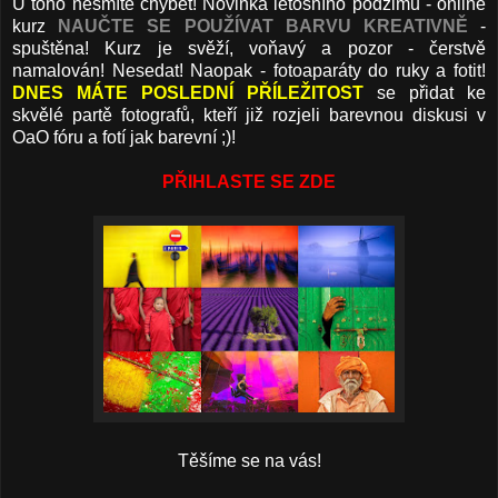
U toho nesmíte chybět! Novinka letošního podzimu - online
kurz
NAUČTE SE POUŽÍVAT BARVU KREATIVNĚ
-
spuštěna! Kurz je svěží, voňavý a pozor - čerstvě
namalován! Nesedat! Naopak - fotoaparáty do ruky a fotit!
DNES MÁTE POSLEDNÍ PŘÍLEŽITOST
se přidat ke
skvělé partě fotografů, kteří již rozjeli barevnou diskusi v
OaO fóru a fotí jak barevní ;)!
PŘIHLASTE SE ZDE
Těšíme se na vás!