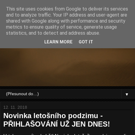
This site uses cookies from Google to deliver its services
and to analyze traffic. Your IP address and user-agent are
shared with Google along with performance and security
metrics to ensure quality of service, generate usage
statistics, and to detect and address abuse.
LEARN MORE
GOT IT
▼
12. 11. 2018
Novinka letošního podzimu -
PŘIHLAŠOVÁNÍ UŽ JEN DNES!