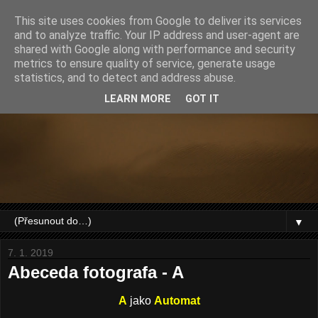
This site uses cookies from Google to deliver its services
and to analyze traffic. Your IP address and user-agent are
shared with Google along with performance and security
metrics to ensure quality of service, generate usage
statistics, and to detect and address abuse.
LEARN MORE
GOT IT
▼
7. 1. 2019
Abeceda fotografa - A
A
jako
Automat