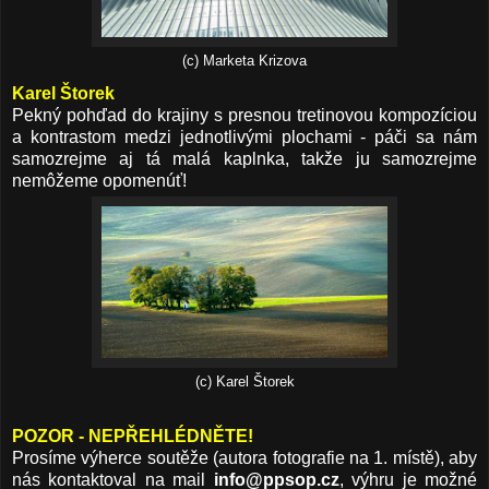
(c) Marketa Krizova
Karel Štorek
Pekný pohďad do krajiny s presnou tretinovou kompozíciou
a kontrastom medzi jednotlivými plochami - páči sa nám
samozrejme aj tá malá kaplnka, takže ju samozrejme
nemôžeme opomenúť!
(c) Karel Štorek
POZOR - NEPŘEHLÉDNĚTE!
Prosíme výherce soutěže (autora fotografie na 1. místě), aby
nás kontaktoval na mail
info@ppsop.cz
, výhru je možné