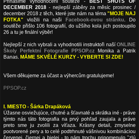
Přinášíme vyhodnocení soutěže -
BEST SHOTS OF
DECEMBER 2018
- nejlepší záběry za měsíc prosinec /
december 2018 z těch, které jste nám na téma
"MOJE NAJ
FOTKA"
vložili na naši
Facebook-ovou stránku
.
Do
soutěže přišlo 106 fotografií, do užšího kola jich postoupilo
26 a tu je finální výběr!
Nejlepší z nich vybrali a vyhodnotili instruktoři naší
ONLINE
Školy Perfektní Fotografie PPSOP.cz
Monika a Patrik
Banas.
MÁME SKVĚLÉ KURZY - VYBERTE SI ZDE!
Všem děkujeme za účast a výhercům gratulujeme!
PPSOP.cz
I. MIESTO - Šárka Drapáková
Úžasne osviežujúce, chutné a šťavnaté a skrátka iné - práve
týmto nás táto fotografia na prvý pohľad zaujala a práve
preto sme ju zvolili za víťaza. Krásny detail, zmyselne
pootvorené pery a to celé podtrhnuté vášnivou kombináciou
červenej, čiernej a bielej - to nám trochu pripomenulo "zlú