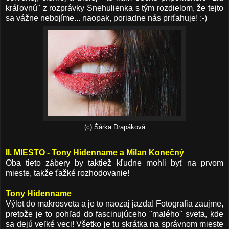
kráľovnú" z rozprávky Snehulienka s tým rozdielom, že tejto
sa vážne nebojíme... naopak, poriadne nás priťahuje! :-)
(c) Šárka Drapáková
II. MIESTO - Tony Hidenname a Milan Konečný
Oba tieto zábery by taktiež kľudne mohli byť na prvom
mieste, takže ťažké rozhodovanie!
Tony Hidenname
Výlet do makrosveta a je to naozaj jazda! Fotografia zaujme,
pretože je to pohľad do fascinujúceho "malého" sveta, kde
sa dejú veľké veci! Všetko je tu skrátka na správnom mieste