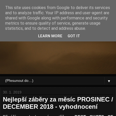
This site uses cookies from Google to deliver its services
and to analyze traffic. Your IP address and user-agent are
shared with Google along with performance and security
metrics to ensure quality of service, generate usage
statistics, and to detect and address abuse.
LEARN MORE
GOT IT
▼
30. 1. 2019
Nejlepší záběry za měsíc PROSINEC /
DECEMBER 2018 - vyhodnocení