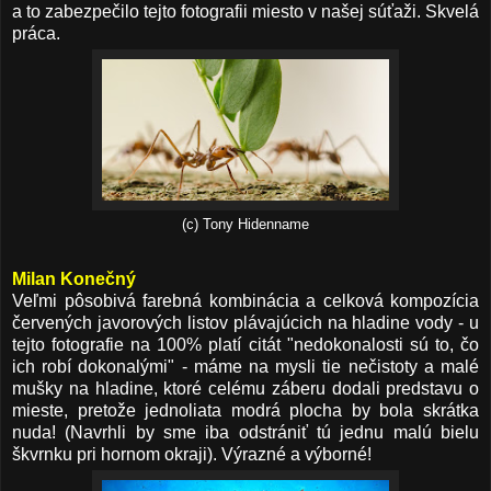
a to zabezpečilo tejto fotografii miesto v našej súťaži. Skvelá
práca.
(c) Tony Hidenname
Milan Konečný
Veľmi pôsobivá farebná kombinácia a celková kompozícia
červených javorových listov plávajúcich na hladine vody - u
tejto fotografie na 100% platí citát "nedokonalosti sú to, čo
ich robí dokonalými" - máme na mysli tie nečistoty a malé
mušky na hladine, ktoré celému záberu dodali predstavu o
mieste, pretože jednoliata modrá plocha by bola skrátka
nuda! (Navrhli by sme iba odstrániť tú jednu malú bielu
škvrnku pri hornom okraji). Výrazné a výborné!