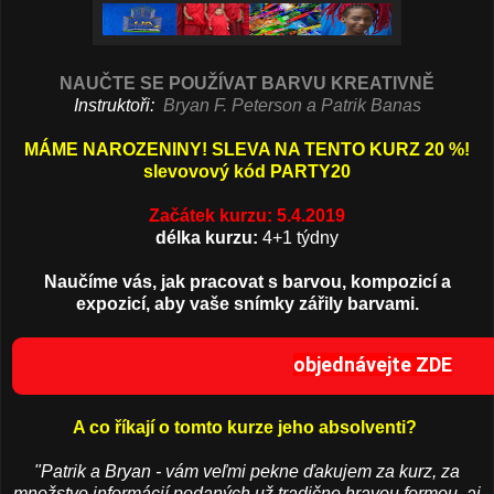
NAUČTE SE POUŽÍVAT BARVU KREATIVNĚ
Instruktoři:
Bryan F. Peterson a Patrik Banas
MÁME NAROZENINY! SLEVA NA TENTO KURZ 20 %!
slevovový kód PARTY20
Začátek kurzu: 5.4.2019
délka kurzu:
4+1 týdny
Naučíme vás, jak pracovat s barvou, kompozicí a
expozicí, aby vaše snímky zářily barvami.
objednávejte ZDE
A co říkají o tomto kurze jeho absolventi?
"Patrik a Bryan - vám veľmi pekne ďakujem za kurz, za
množstvo informácií podaných už tradične hravou formou, aj