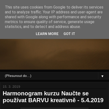
This site uses cookies from Google to deliver its services
and to analyze traffic. Your IP address and user-agent are
shared with Google along with performance and security
metrics to ensure quality of service, generate usage
statistics, and to detect and address abuse.
LEARN MORE
GOT IT
▼
15. 3. 2019
Harmonogram kurzu Naučte se
používat BARVU kreativně - 5.4.2019