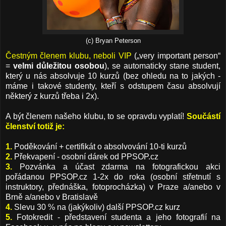
(c) Bryan Peterson
Čestným členem klubu, neboli VIP
(„very important person“
=
velmi důležitou osobou
), se automaticky stane student,
který u nás absolvuje 10 kurzů (bez ohledu na to jakých -
máme i takové studenty, kteří s odstupem času absolvují
některý z kurzů třeba i 2x).
A být členem našeho klubu, to se opravdu vyplatí!
Součástí
členství totiž je:
1.
Poděkování + certifikát o absolvování 10-ti kurzů
2.
Překvapení - osobní dárek od PPSOP.cz
3.
Pozvánka a účast zdarma na fotografickou akci
pořádanou PPSOP.cz 1-2x do roka (osobní střetnutí s
instruktory, přednáška, fotoprocházka) v Praze a/anebo v
Brně a/anebo v Bratislavě
4.
Slevu 30 % na (jakýkoliv) další PPSOP.cz kurz
5.
Fotokredit - představení studenta a jeho fotografií na