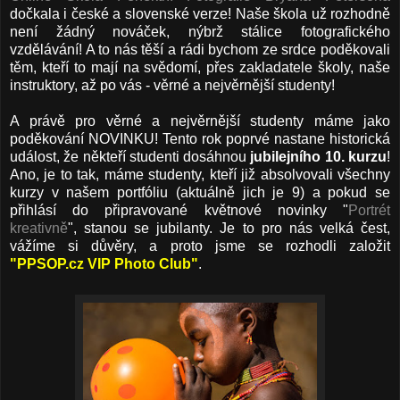
dočkala i české a slovenské verze! Naše škola už rozhodně
není žádný nováček, nýbrž stálice fotografického
vzdělávání! A to nás těší a rádi bychom ze srdce poděkovali
těm, kteří to mají na svědomí, přes zakladatele školy, naše
instruktory, až po vás - věrné a nejvěrnější studenty!
A právě pro věrné a nejvěrnější studenty máme jako
poděkování NOVINKU! Tento rok poprvé nastane historická
událost, že někteří studenti dosáhnou
jubilejního 10. kurzu
!
Ano, je to tak, máme studenty, kteří již absolvovali všechny
kurzy v našem portfóliu (aktuálně jich je 9) a pokud se
přihlásí do připravované květnové novinky "
Portrét
kreativně
", stanou se jubilanty. Je to pro nás velká čest,
vážíme si důvěry, a proto jsme se rozhodli založit
"PPSOP.cz VIP Photo Club"
.