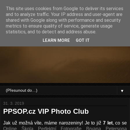
This site uses cookies from Google to deliver its services
and to analyze traffic. Your IP address and user-agent are
shared with Google along with performance and security
metrics to ensure quality of service, generate usage
statistics, and to detect and address abuse.
LEARN MORE
GOT IT
▼
31. 3. 2019
PPSOP.cz VIP Photo Club
Jak už možná víte, máme narozeniny! Je to již
7 let
, co se
Online Škola Perfektní Fotografie Bryana Petersona