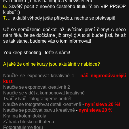
Facebook-u, u nás na blogu a v newsletteru
6.
Skvělý pocit z nového čestného titulu "člen VIP PPSOP
klubu" ;)
7.
... a další výhody ješte přibydou, nechte se překvapit!
Už se nemůžeme dočkat, až uvítáme první členy! A něco
nám říká, že se dočkáme již brzy! ;) A to si buďte jistí, že až
se tak stane, budeme vás o tom informovat!
You keep shooting - foťte s námi!
A jaké že online kurzy jsou aktuálně v nabídce?
Naučte se exponovat kreativně 1
-
náš nejprodávanější
kurz
Naučte se exponovat kreativně 2
Naučte se vidět a komponovat kreativně
Tváří v tvář - fotografujeme portrét
Naučte se fotografovat detail kreativně
-
nyní sleva 20 %!
Naučte se používat barvu kreativně
-
nyní sleva 20 %
Krajina kolem dokola
Záhada blesku odhalena
Fotografujeme floru