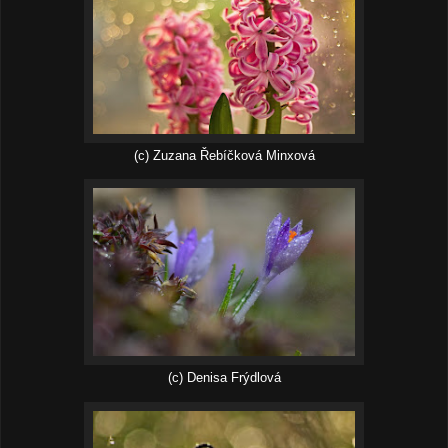
(c) Zuzana Řebíčková Minxová
(c) Denisa Frýdlová‎