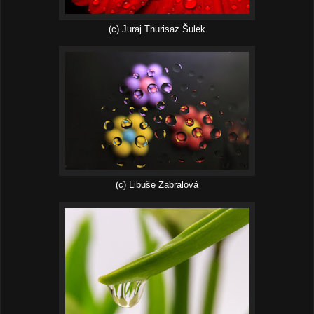
(c) Juraj Thurisaz Šulek
(c) Libuše Zabralová‎