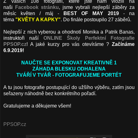
Z vašich 108 fotografií, které jste nám vložili na
naši
Facebook stránku
, jsme vybrali nejlepší záběry za
měsíc květen / máj -
BEST OF MAY 2019
- na
téma
"KVĚTY A KAPKY"
. Do finále postoupilo 27 záběrů.
Nejlepší z nich vyberou a ohodnotí Monika a Patrik Banas,
instruktoři naší
ONLINE Školy Perfektní Fotografie
PPSOP.cz
! A jaké kurzy pro vás otevíráme ?
Začínáme
6.9.2019!
NAUČTE SE EXPONOVAT KREATIVNĚ 1
ZÁHADA BLESKU ODHALENA
TVÁŘÍ V TVÁŘ - FOTOGRAFUJEME PORTÉT
A tu jsou fotografie postupující do užšího výběru, zatím jsou
seřazeny náhodně bez konkrétního pořadí.
Gratulujeme a děkujeme všem!
PPSOP.cz