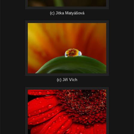
(c) Jitka Matyášová
(c) Jiří Vích