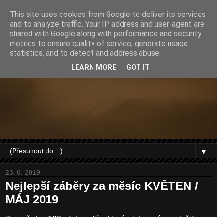
This site uses cookies from Google to deliver its services
and to analyze traffic. Your IP address and user-agent are
shared with Google along with performance and security
metrics to ensure quality of service, generate usage
statistics, and to detect and address abuse.
LEARN MORE
GOT IT
▼
23. 6. 2019
Nejlepší záběry za měsíc KVĚTEN /
MÁJ 2019