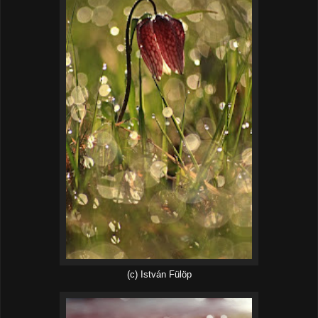
(c) István Fülöp‎