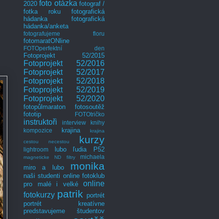
foto otázka
2020
fotograf /
fotka roku
fotografická
hádanka
fotografická
hádanka/anketa
fotografujeme floru
fotomaratONline
FOTOperfektní den
Fotoprojekt 52/2015
Fotoprojekt 52/2016
Fotoprojekt 52/2017
Fotoprojekt 52/2018
Fotoprojekt 52/2019
Fotoprojekt 52/2020
fotopůlmaraton
fotosoutěž
fototip
FOTOtričko
instruktoři
interview
knihy
krajina
kompozice
krajina
kurzy
cestou necestou
lubo
ľudia P52
lightroom
michaela
magneticke ND filtry
monika
miro a lubo
naši studenti
online fotoklub
online
pro malé i velké
patrik
fotokurzy
portrét
portrét kreatívne
predstavujeme študentov