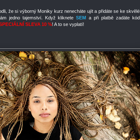
odli, že si výborný Moniky kurz nenecháte ujít a přidáte se ke skvělé
vám jedno tajemství. Když kliknete
SEM
a při platbě zadáte kód
SPECIÁLNÍ SLEVA 10 %
! A to se vyplatí!