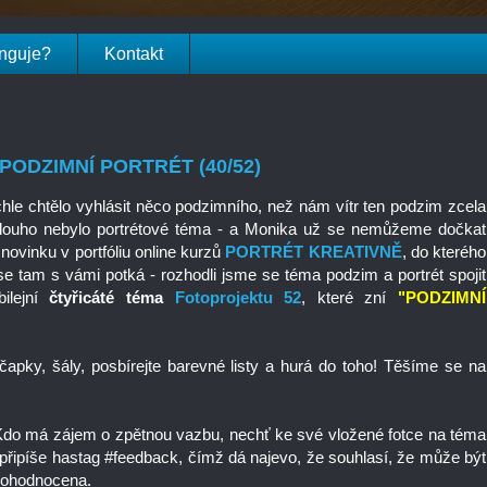
unguje?
Kontakt
- PODZIMNÍ PORTRÉT (40/52)
ychle chtělo vyhlásit něco podzimního, než nám vítr ten podzim zcela
dlouho nebylo portrétové téma - a Monika už se nemůžeme dočkat
 novinku v portfóliu online kurzů
PORTRÉT KREATIVNĚ
, do kterého
e tam s vámi potká - rozhodli jsme se téma podzim a portrét spojit
ilejní
čtyřicáté téma
Fotoprojektu 52
, které zní
"PODZIMNÍ
čapky, šály, posbírejte barevné listy a hurá do toho! Těšíme se na
Kdo má zájem o zpětnou vazbu, nechť ke své vložené fotce na téma
připíše hastag #feedback, čímž dá najevo, že souhlasí, že může být
ě ohodnocena.