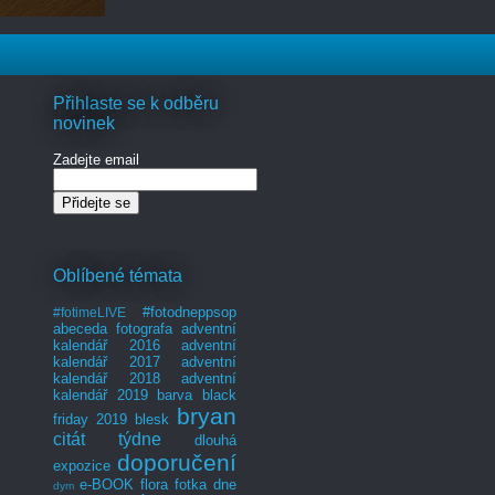
Přihlaste se k odběru
novinek
Zadejte email
Oblíbené témata
#fotodneppsop
#fotimeLIVE
abeceda fotografa
adventní
kalendář 2016
adventní
kalendář 2017
adventní
kalendář 2018
adventní
kalendář 2019
barva
black
bryan
friday 2019
blesk
citát týdne
dlouhá
doporučení
expozice
e-BOOK
flora
fotka dne
dym