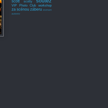
soutěž
scott
scotty
VIP Photo Club
workshop
za scénou záberu
zoznam
autorov