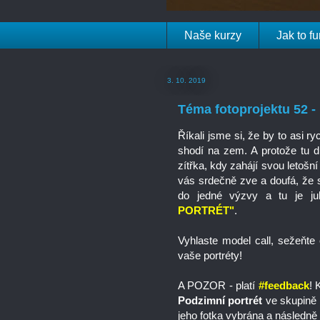
Naše kurzy
Jak to f
3. 10. 2019
Téma fotoprojektu 52 
Říkali jsme si, že by to asi r
shodí na zem. A protože tu 
zítřka, kdy zahájí svou letošní
vás srdečně zve a doufá, že s
do jedné výzvy a tu je jub
PORTRÉT"
.
Vyhlaste model call, sežeňte 
vaše portréty!
A POZOR - platí
#feedback
! 
Podzimní portrét
ve skupině 
jeho fotka vybrána a následn