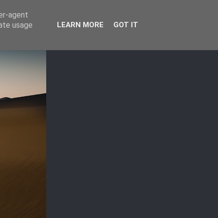
ser-agent
rate usage
LEARN MORE
GOT IT