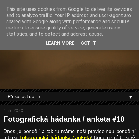
This site uses cookies from Google to deliver its services
and to analyze traffic. Your IP address and user-agent are
shared with Google along with performance and security
metrics to ensure quality of service, generate usage
statistics, and to detect and address abuse.
LEARN MORE
GOT IT
▼
4. 5. 2020
Fotografická hádanka / anketa #18
Dnes je pondělí a tak tu máme naší pravidelnou pondělní
rubriku
fotografická hádanka / anketa
!
Budeme rádi, když