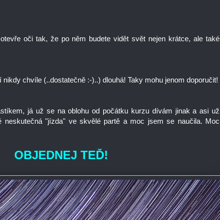
tevře oči tak, že po něm budete vidět svět nejen krátce, ale také
í nikdy chvíle (..dostatečně :-)..) dlouhá! Taky mohu jenom doporučit!
astíkem, já už se na oblohu od počátku kurzu dívám jinak a asi už
ě neskutečná "jízda" ve skvělé partě a moc jsem se naučila. Moc
OBJEDNEJ TEĎ!