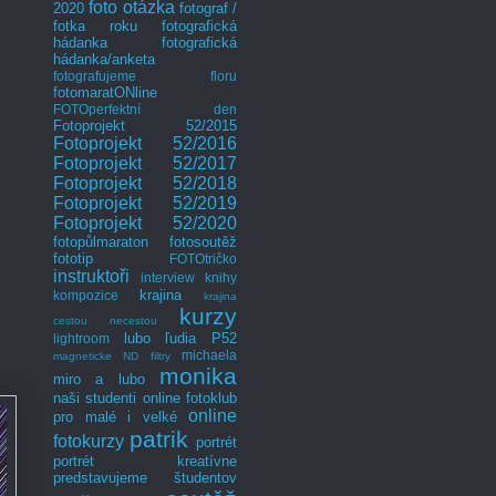
foto otázka
2020
fotograf /
fotka roku
fotografická
hádanka
fotografická
hádanka/anketa
fotografujeme floru
fotomaratONline
FOTOperfektní den
Fotoprojekt 52/2015
Fotoprojekt 52/2016
Fotoprojekt 52/2017
Fotoprojekt 52/2018
Fotoprojekt 52/2019
Fotoprojekt 52/2020
fotopůlmaraton
fotosoutěž
fototip
FOTOtričko
instruktoři
interview
knihy
krajina
kompozice
krajina
kurzy
cestou necestou
lubo
ľudia P52
lightroom
michaela
magneticke ND filtry
monika
miro a lubo
naši studenti
online fotoklub
online
pro malé i velké
patrik
fotokurzy
portrét
portrét kreatívne
predstavujeme študentov