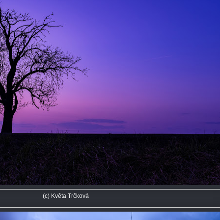
(c) Květa Trčková