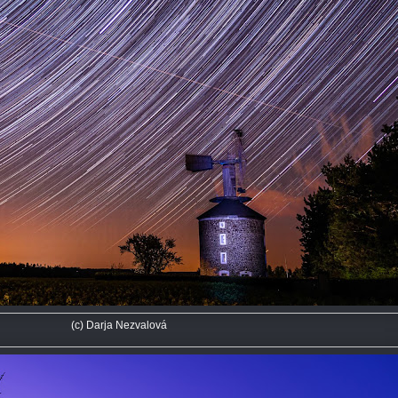
(c) Darja Nezvalová