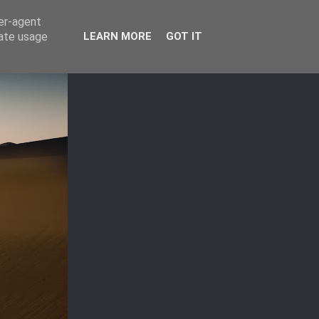
ser-agent
rate usage
LEARN MORE
GOT IT