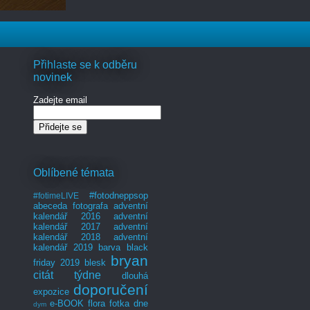
Přihlaste se k odběru
novinek
Zadejte email
Oblíbené témata
#fotodneppsop
#fotimeLIVE
abeceda fotografa
adventní
kalendář 2016
adventní
kalendář 2017
adventní
kalendář 2018
adventní
kalendář 2019
barva
black
bryan
friday 2019
blesk
citát týdne
dlouhá
doporučení
expozice
e-BOOK
flora
fotka dne
dym