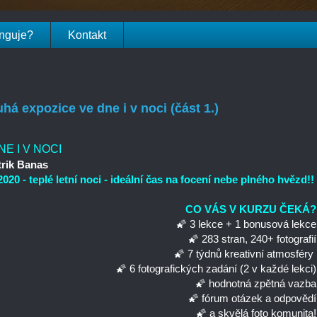
unguje?
Kontakt
á expozice ve dne i v noci (část 1.)
E I V NOCI
rik Banas
2020 -
teplé letní noci - ideální čas na focení nebe plného hvězd!!
CO VÁS V KURZU ČEKÁ?
🌠
3 lekce + 1 bonusová lekce
🌠
283 stran, 240+ fotografií
🌠
7
týdnů kreativní atmosféry
🌠
6 fotografických zadání (2 v každé lekci)
🌠 hodnotná zpětná vazba
🌠 fórum otázek a odpovědí
🌠 a skvělá foto komunita!