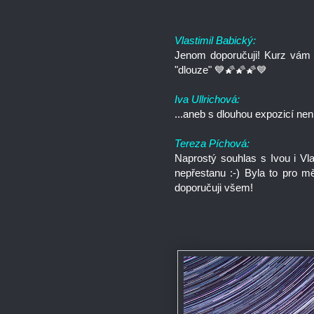
Vlastimil Babický:
Jenom doporučuji! Kurz vám o
"dlouze" 💙🌠🌠🌠💙
Iva Ullrichová:
...aneb s dlouhou expozicí nen
Tereza Píchová:
Naprostý souhlas s Ivou i Vl
nepřestanu :-) Byla to pro m
doporučuji všem!