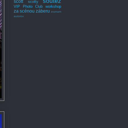
soutěž
scott
scotty
VIP Photo Club
workshop
za scénou záberu
zoznam
autorov